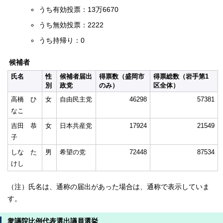
うち有効投票：13万6670
うち無効投票：2222
うち持帰り：0
候補者
氏名
性
候補者届出
得票数（盛岡市
得票総数（岩手第1
別
政党
のみ）
区全体）
高橋 ひ
女
自由民主党
46298
57381
なこ
吉田 恭
女
日本共産党
17924
21549
子
しな た
男
希望の党
72448
87534
けし
（注）氏名は、通称の届出があった場合は、通称で表示していま
す。
衆議院比例代表選出議員選挙