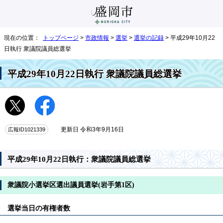
現在の位置：
トップページ
>
市政情報
>
選挙
>
選挙の記録
> 平成29年10月22
日執行 衆議院議員総選挙
平成29年10月22日執行 衆議院議員総選挙
広報ID1021339
更新日 令和3年9月16日
平成29年10月22日執行：衆議院議員総選挙
衆議院小選挙区選出議員選挙(岩手第1区)
選挙当日の有権者数