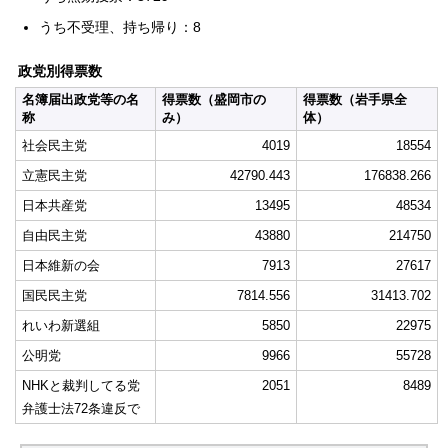
うち不受理、持ち帰り：8
政党別得票数
名簿届出政党等の名
得票数（盛岡市の
得票数（岩手県全
称
み）
体）
社会民主党
4019
18554
立憲民主党
42790.443
176838.266
日本共産党
13495
48534
自由民主党
43880
214750
日本維新の会
7913
27617
国民民主党
7814.556
31413.702
れいわ新選組
5850
22975
公明党
9966
55728
NHKと裁判してる党
2051
8489
弁護士法72条違反で