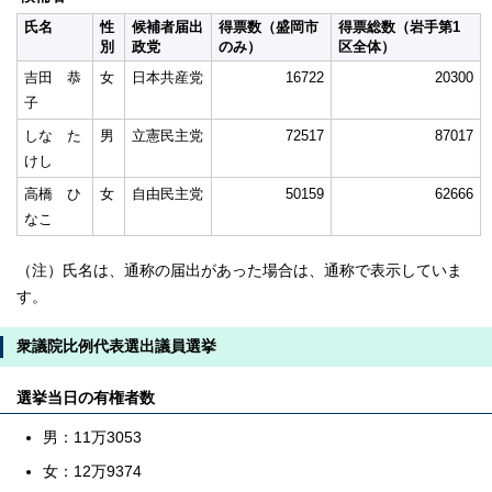
氏名
性
候補者届出
得票数（盛岡市
得票総数（岩手第1
別
政党
のみ）
区全体）
吉田 恭
女
日本共産党
16722
20300
子
しな た
男
立憲民主党
72517
87017
けし
高橋 ひ
女
自由民主党
50159
62666
なこ
（注）氏名は、通称の届出があった場合は、通称で表示していま
す。
衆議院比例代表選出議員選挙
選挙当日の有権者数
男：11万3053
女：12万9374