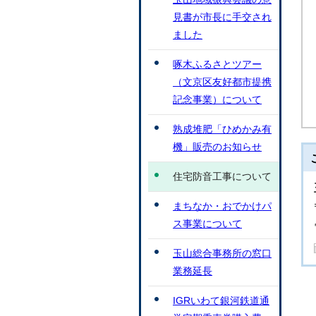
見書が市長に手交され
ました
啄木ふるさとツアー
（文京区友好都市提携
記念事業）について
熟成堆肥「ひめかみ有
機」販売のお知らせ
住宅防音工事について
まちなか・おでかけパ
ス事業について
玉山総合事務所の窓口
業務延長
IGRいわて銀河鉄道通