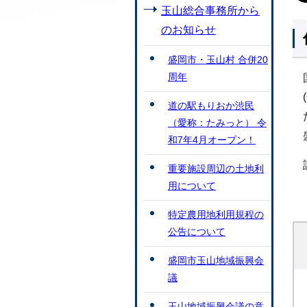
玉山総合事務所から
のお知らせ
盛岡市・玉山村 合併20
周年
道の駅もりおか渋民
（愛称：たみっと） 令
和7年4月オープン！
重要施設周辺の土地利
用について
特定農用地利用規程の
公告について
盛岡市玉山地域振興会
議
玉山地域振興会議の意