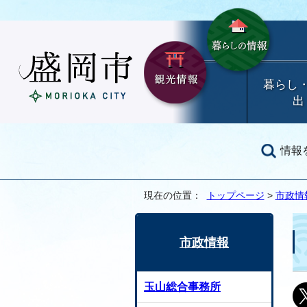
暮らし
出
情報
現在の位置：
トップページ
>
市政情
市政情報
玉山総合事務所