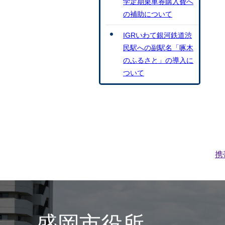
学定期乗車券購入費へ
の補助について
IGRいわて銀河鉄道渋
民駅への副駅名「啄木
のふるさと」の導入に
ついて
携
盛岡市役所