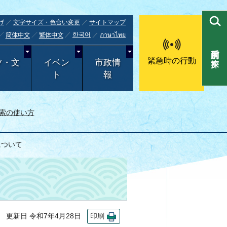
げ
文字サイズ・色合い変更
サイトマップ
한국어
ภาษาไทย
简体中文
繁体中文
目的別で探す
緊急時の行動
ツ・文
イベン
市政情
ト
報
索の使い方
について
更新日 令和7年4月28日
印刷