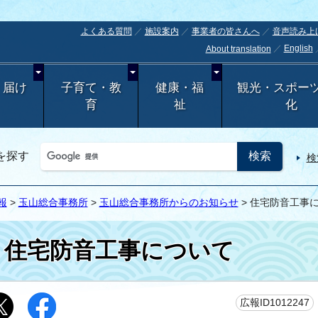
よくある質問
施設案内
事業者の皆さんへ
音声読み上
English
About translation
・届け
子育て・教
健康・福
観光・スポー
育
祉
化
を探す
検
報
>
玉山総合事務所
>
玉山総合事務所からのお知らせ
> 住宅防音工事
住宅防音工事について
広報ID1012247