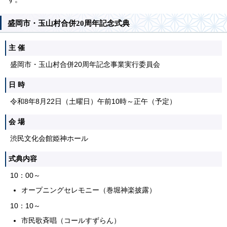
盛岡市・玉山村合併20周年記念式典
主 催
盛岡市・玉山村合併20周年記念事業実行委員会
日 時
令和8年8月22日（土曜日）午前10時～正午（予定）
会 場
渋民文化会館姫神ホール
式典内容
10：00～
オープニングセレモニー（巻堀神楽披露）
10：10～
市民歌斉唱（コールすずらん）