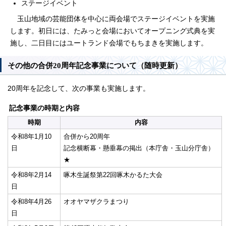
ステージイベント
玉山地域の芸能団体を中心に両会場でステージイベントを実施
します。初日には、たみっと会場においてオープニング式典を実
施し、二日目にはユートランド会場でもちまきを実施します。
その他の合併20周年記念事業について（随時更新）
20周年を記念して、次の事業も実施します。
記念事業の時期と内容
時期
内容
令和8年1月10
合併から20周年
日
記念横断幕・懸垂幕の掲出（本庁舎・玉山分庁舎）
★
令和8年2月14
啄木生誕祭第22回啄木かるた大会
日
令和8年4月26
オオヤマザクラまつり
日