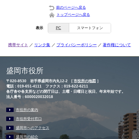
前のページへ戻る
トップページへ戻る
表示
PC
スマートフォン
携帯サイト
リンク集
プライバシーポリシー
著作権について
盛岡市役所
〒020-8530 岩手県盛岡市内丸12-2 [
市役所の地図
］
電話：019-651-4111 ファクス：019-622-6211
各庁舎や各支所などの閉庁日は、土曜・日曜日と祝日、年末年始です。
法人番号：6000020032018
市役所の案内
市役所受付窓口
盛岡市へのアクセス
盛岡市の紹介