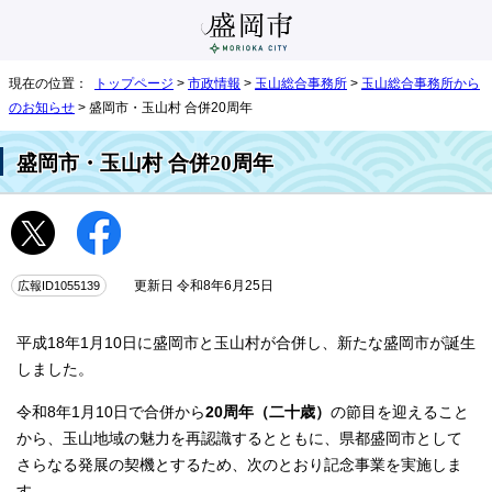
現在の位置：
トップページ
>
市政情報
>
玉山総合事務所
>
玉山総合事務所から
のお知らせ
> 盛岡市・玉山村 合併20周年
盛岡市・玉山村 合併20周年
広報ID1055139
更新日 令和8年6月25日
平成18年1月10日に盛岡市と玉山村が合併し、新たな盛岡市が誕生
しました。
令和8年1月10日で合併から
20周年（二十歳）
の節目を迎えること
から、玉山地域の魅力を再認識するとともに、県都盛岡市として
さらなる発展の契機とするため、次のとおり記念事業を実施しま
す。