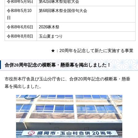
令和8年5月9日
第42回啄木祭短歌大会
令和8年5月10
第68回啄木祭全国俳句大会
日
令和8年6月6日
2026啄木祭
令和8年8月8日
玉山夏まつり
★：20周年を記念して新たに実施する事業
合併20周年記念の横断幕・懸垂幕を掲出しました！
市役所本庁舎及び玉山分庁舎に、合併20周年記念の横断幕・懸垂
幕を掲出しました。