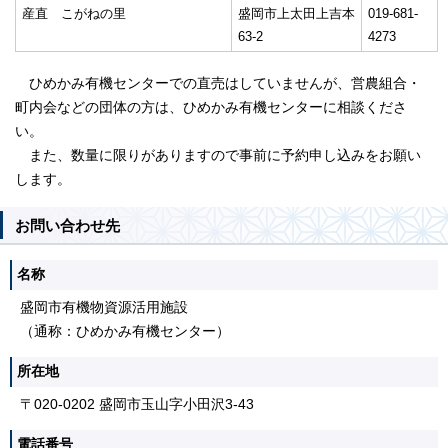
産直 こがねの里
盛岡市上太田上吉本
019-681-
63-2
4273
ひめかみ有機センターでの直売はしていませんが、営農組合・
町内会などの団体の方は、ひめかみ有機センターに相談くださ
い。
また、数量に限りがありますので事前に予約申し込みをお願い
します。
お問い合わせ先
名称
盛岡市有機物資源活用施設
（通称：ひめかみ有機センター）
所在地
〒020-0202 盛岡市玉山字小田沢3-43
電話番号