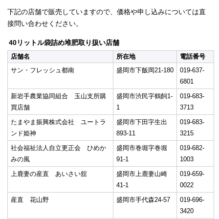
下記の店舗で販売していますので、価格や申し込みについては直
接問い合わせください。
40リットル袋詰め堆肥取り扱い店舗
店舗名
所在地
電話番号
サン・フレッシュ都南
盛岡市下飯岡21-180
019-637-
6801
新岩手農業協同組合 玉山支所購
盛岡市渋民字鶴飼1-
019-683-
買店舗
1
3713
たまやま振興株式会社 ユートラ
盛岡市下田字生出
019-683-
ンド姫神
893-11
3215
社会福祉法人自立更正会 ひめか
盛岡市巻堀字巻堀
019-682-
みの風
91-1
1003
上鹿妻の産直 あいさい舘
盛岡市上鹿妻山崎
019-659-
41-1
0022
産直 花山野
盛岡市手代森24-57
019-696-
3420