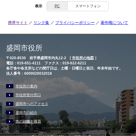
表示
PC
スマートフォン
携帯サイト
リンク集
プライバシーポリシー
著作権について
盛岡市役所
〒020-8530 岩手県盛岡市内丸12-2 [
市役所の地図
］
電話：019-651-4111 ファクス：019-622-6211
各庁舎や各支所などの閉庁日は、土曜・日曜日と祝日、年末年始です。
法人番号：6000020032018
市役所の案内
市役所受付窓口
盛岡市へのアクセス
盛岡市の紹介
市の組織と職員