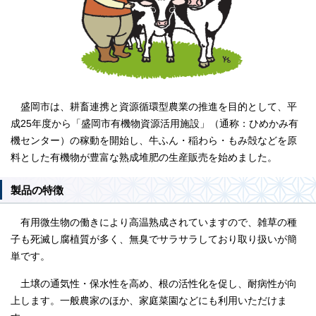
盛岡市は、耕畜連携と資源循環型農業の推進を目的として、平
成25年度から「盛岡市有機物資源活用施設」（通称：ひめかみ有
機センター）の稼動を開始し、牛ふん・稲わら・もみ殻などを原
料とした有機物が豊富な熟成堆肥の生産販売を始めました。
製品の特徴
有用微生物の働きにより高温熟成されていますので、雑草の種
子も死滅し腐植質が多く、無臭でサラサラしており取り扱いが簡
単です。
土壌の通気性・保水性を高め、根の活性化を促し、耐病性が向
上します。一般農家のほか、家庭菜園などにも利用いただけま