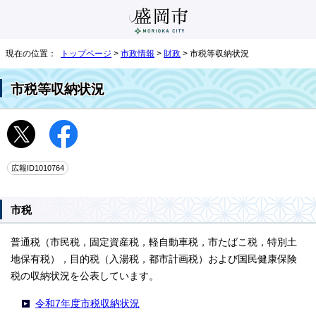
現在の位置：
トップページ
>
市政情報
>
財政
> 市税等収納状況
市税等収納状況
広報ID1010764
市税
普通税（市民税，固定資産税，軽自動車税，市たばこ税，特別土
地保有税），目的税（入湯税，都市計画税）および国民健康保険
税の収納状況を公表しています。
令和7年度市税収納状況