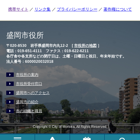
携帯サイト
リンク集
プライバシーポリシー
著作権について
盛岡市役所
〒020-8530 岩手県盛岡市内丸12-2 [
市役所の地図
］
電話：019-651-4111 ファクス：019-622-6211
各庁舎や各支所などの閉庁日は、土曜・日曜日と祝日、年末年始です。
法人番号：6000020032018
市役所の案内
市役所受付窓口
盛岡市へのアクセス
盛岡市の紹介
市の組織と職員
Copyright © City of Morioka, All Rights Reserved.