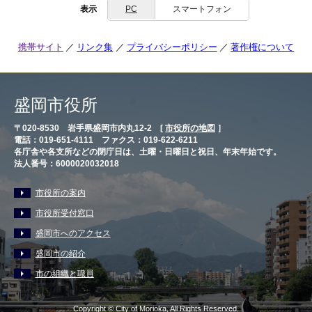
表示
PC
スマートフォン
携帯サイト
リンク集
プライバシーポリシー
著作権について
盛岡市役所
〒020-8530 岩手県盛岡市内丸12-2 [
市役所の地図
］
電話：019-651-4111 ファクス：019-622-6211
各庁舎や各支所などの閉庁日は、土曜・日曜日と祝日、年末年始です。
法人番号：6000020032018
市役所の案内
市役所受付窓口
盛岡市へのアクセス
盛岡市の紹介
市の組織と職員
Copyright © City of Morioka, All Rights Reserved.