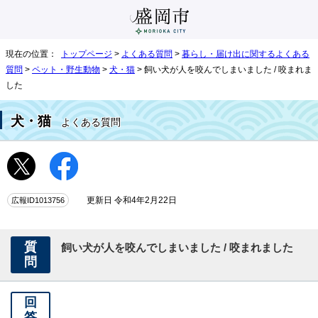
現在の位置：
トップページ
>
よくある質問
>
暮らし・届け出に関するよくある
質問
>
ペット・野生動物
>
犬・猫
> 飼い犬が人を咬んでしまいました / 咬まれま
した
犬・猫
よくある質問
広報ID1013756
更新日 令和4年2月22日
質
飼い犬が人を咬んでしまいました / 咬まれました
問
回
答