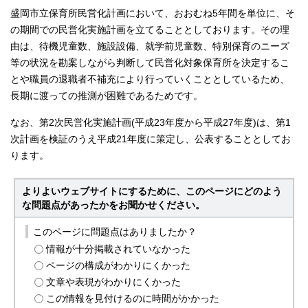
盛岡市立保育所民営化計画において、おおむね5年間を単位に、そ
の期間での民営化実施計画を立てることとしております。その理
由は、待機児童数、施設設備、就学前児童数、特別保育のニーズ
等の状況を勘案しながら判断して民営化対象保育所を決定するこ
とや職員の退職者不補充により行っていくこととしているため、
長期に渡っての推測が困難であるためです。
なお、第2次民営化実施計画(平成23年度から平成27年度)は、第1
次計画を検証のうえ平成21年度に策定し、公表することとしてお
ります。
よりよいウェブサイトにするために、このページにどのよう
な問題点があったかをお聞かせください。
このページに問題点はありましたか？
情報が十分掲載されていなかった
ページの構成がわかりにくかった
文章や表現がわかりにくかった
この情報を見付けるのに時間がかかった