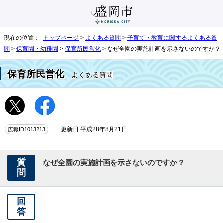
現在の位置：
トップページ
>
よくある質問
>
子育て・教育に関するよくある質
問
>
保育園・幼稚園
>
保育所民営化
> なぜ全園の実施計画を示さないのですか？
保育所民営化
よくある質問
広報ID1013213
更新日 平成28年8月21日
質
なぜ全園の実施計画を示さないのですか？
問
回
答