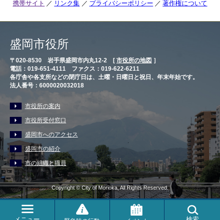
携帯サイト
リンク集
プライバシーポリシー
著作権について
盛岡市役所
〒020-8530 岩手県盛岡市内丸12-2 [
市役所の地図
］
電話：019-651-4111 ファクス：019-622-6211
各庁舎や各支所などの閉庁日は、土曜・日曜日と祝日、年末年始です。
法人番号：6000020032018
市役所の案内
市役所受付窓口
盛岡市へのアクセス
盛岡市の紹介
市の組織と職員
Copyright © City of Morioka, All Rights Reserved.
メニュー
検索