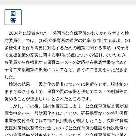
回
答
2004年に設置された「盛岡市公立保育所のありかたを考える検
討委員会」では、(1)公立保育所の運営の効率化に関する事項、(2)
多様化する保育需要に対応するための施策に関する事項、(3)子育
て支援施策の充実に関する事項の3点について検討していただき、
各委員から多様化する保育ニーズへの対応や在家庭世帯を含めた
子育て支援施策の拡充についてなど、多くのご意見をいただきま
した。
検討の結果、「民営化の是非については判断をせず、現体制の
まま存続させる上で、保育の質の確保と併せてコストの削減等に
努めることが望ましい」とされたところです。
しかし、その後、国の制度改正により、公立保育所運営費が国
庫負担金から一般財源化されたことや、延長保育などの特別保育
事業が交付金化されて市の負担割合が増大したこと、次世代育成
支援対策施設整備交付金において公立保育所の建設や施設改修な
どの施設整備が対象外となったことなど、公立保育所運営に係る