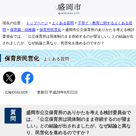
現在の位置：
トップページ
>
よくある質問
>
子育て・教育に関するよくある質
問
>
保育園・幼稚園
>
保育所民営化
> 盛岡市公立保育所のありかたを考える検討
委員会では、「公立保育所は現体制のまま存続するのが望ましい」との結論が出
されましたが、なぜ結論と異なり、民営化を進めるのですか？
保育所民営化
よくある質問
広報ID1013229
更新日 平成28年8月21日
質
盛岡市公立保育所のありかたを考える検討委員会で
問
は、「公立保育所は現体制のまま存続するのが望ま
しい」との結論が出されましたが、なぜ結論と異な
り、民営化を進めるのですか？