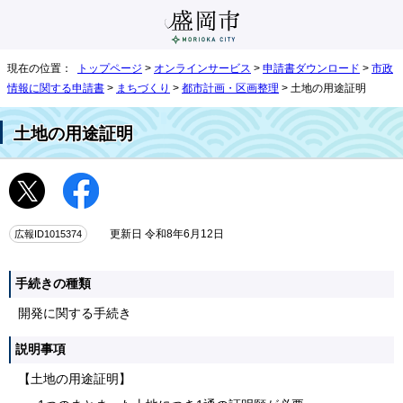
現在の位置：
トップページ
>
オンラインサービス
>
申請書ダウンロード
>
市政
情報に関する申請書
>
まちづくり
>
都市計画・区画整理
> 土地の用途証明
土地の用途証明
広報ID1015374
更新日 令和8年6月12日
手続きの種類
開発に関する手続き
説明事項
【土地の用途証明】