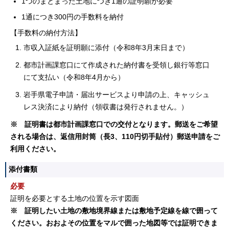
1つのまとまった土地につき1通の証明願が必要
1通につき300円の手数料を納付
【手数料の納付方法】
市収入証紙を証明願に添付（令和8年3月末日まで）
都市計画課窓口にて作成された納付書を受領し銀行等窓口
にて支払い（令和8年4月から）
岩手県電子申請・届出サービスより申請の上、キャッシュ
レス決済により納付（領収書は発行されません。）
※ 証明書は都市計画課窓口での交付となります。郵送をご希望
される場合は、返信用封筒（長3、110円切手貼付）郵送申請をご
利用ください。
添付書類
必要
証明を必要とする土地の位置を示す図面
※ 証明したい土地の敷地境界線または敷地予定線を線で囲って
ください。おおよその位置をマルで囲った地図等では証明できま