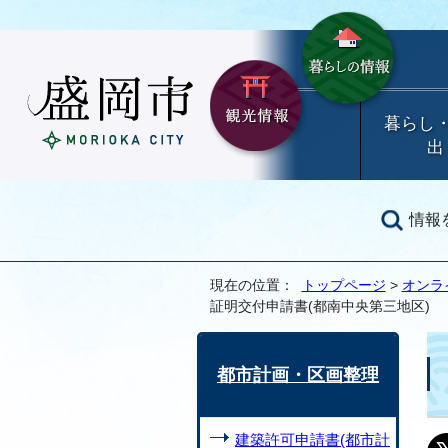
暮らし
出
情報
現在の位置：
トップページ
>
オンラ
証明交付申請書(都南中央第三地区)
都市計画・区画整理
建築許可申請書(都市計