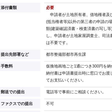
添付書類
必要
申請者が土地所有者、借地権者及
(抵当権者等)以外の第三者の申請の
類(建築確認済書・検査済書の写し等
し、申請者が土地家屋調査士、司法
は不要です。
提出先部署など
都市整備部都市再生課
手数料
仮換地画地ごと1通につき300円を
納付書は申請書提出時に窓口でお渡
てお支払いください。
郵送での提出
電話等で事前にご相談ください。
ファクスでの提出
不可