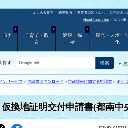
よくある質問
施設案内
事業者の皆さんへ
音声読み上
English
About translation
・届け
子育て・教
健康・福
観光・スポー
育
祉
化
を探す
検
インサービス
>
申請書ダウンロード
>
市政情報に関する申請書
>
まち
仮換地証明交付申請書(都南中
広報ID1015378