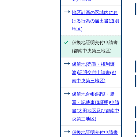
地区計画の区域内にお
ける行為の届出書(道明
地区)
仮換地証明交付申請書
(都南中央第三地区)
保留地(売買・権利譲
渡)証明交付申請書(都
南中央第三地区)
保留地台帳(閲覧・謄
写・記載事項証明)申請
書(太田地区及び都南中
央第三地区)
仮換地証明交付申請書