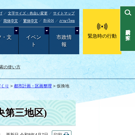
げ
文字サイズ・色合い変更
サイトマップ
한국어
ภาษาไทย
简体中文
繁体中文
目的別で探す
緊急時の行動
ツ・文
イベン
市政情
ト
報
索の使い方
づくり
>
都市計画・区画整理
> 仮換地
央第三地区)
更新日 令和8年4月7日
印刷