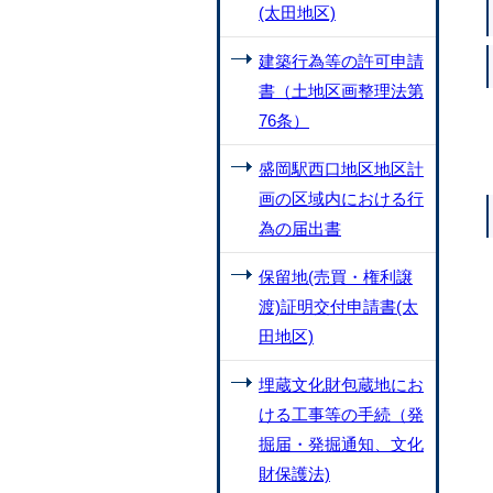
(太田地区)
建築行為等の許可申請
書（土地区画整理法第
76条）
盛岡駅西口地区地区計
画の区域内における行
為の届出書
保留地(売買・権利譲
渡)証明交付申請書(太
田地区)
埋蔵文化財包蔵地にお
ける工事等の手続（発
掘届・発掘通知、文化
財保護法)