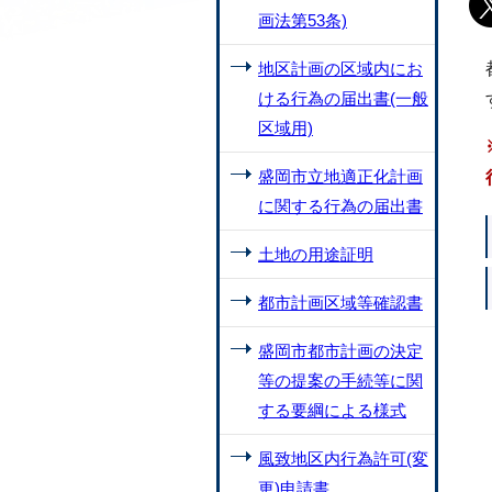
画法第53条)
地区計画の区域内にお
ける行為の届出書(一般
区域用)
盛岡市立地適正化計画
に関する行為の届出書
土地の用途証明
都市計画区域等確認書
盛岡市都市計画の決定
等の提案の手続等に関
する要綱による様式
風致地区内行為許可(変
更)申請書