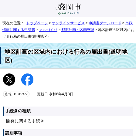
現在の位置：
トップページ
>
オンラインサービス
>
申請書ダウンロード
>
市政
情報に関する申請書
>
まちづくり
>
都市計画・区画整理
> 地区計画の区域内にお
ける行為の届出書(道明地区)
地区計画の区域内における行為の届出書(道明地
区)
広報ID1015377
更新日 令和8年4月3日
手続きの種類
開発に関する手続き
説明事項