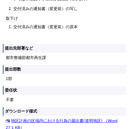
交付済みの通知書（変更前）の写し
取下げ
交付済みの通知書（変更前）の原本
提出先部署など
都市整備部都市再生課
提出部数
1部
委任状
不要
ダウンロード様式
地区計画の区域内における行為の届出書(道明地区) （Word
27.1 KB）