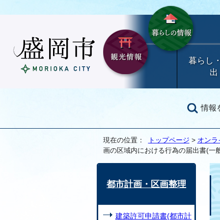
暮らし
出
情報
現在の位置：
トップページ
>
オンラ
画の区域内における行為の届出書(一般
都市計画・区画整理
建築許可申請書(都市計