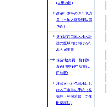
(太田地区)
建築行為等の許可申請
書（土地区画整理法第
76条）
盛岡駅西口地区地区計
画の区域内における行
為の届出書
保留地(売買・権利譲
渡)証明交付申請書(太
田地区)
埋蔵文化財包蔵地にお
ける工事等の手続（発
掘届・発掘通知、文化
財保護法)