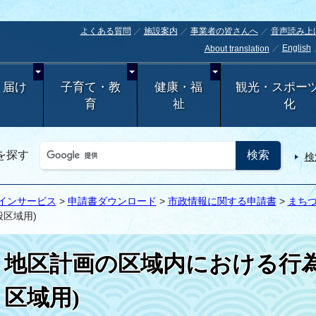
よくある質問
施設案内
事業者の皆さんへ
音声読み上
English
About translation
・届け
子育て・教
健康・福
観光・スポー
育
祉
化
を探す
検
インサービス
>
申請書ダウンロード
>
市政情報に関する申請書
>
まち
区域用)
地区計画の区域内における行為
区域用)