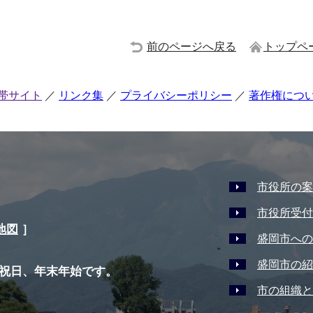
前のページへ戻る
トップペ
帯サイト
リンク集
プライバシーポリシー
著作権につ
市役所の案
市役所受付
地図
］
盛岡市への
盛岡市の紹
祝日、年末年始です。
市の組織と