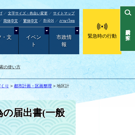
げ
文字サイズ・色合い変更
サイトマップ
한국어
ภาษาไทย
简体中文
繁体中文
目的別で探す
緊急時の行動
ツ・文
イベン
市政情
ト
報
索の使い方
づくり
>
都市計画・区画整理
> 地区計
の届出書(一般