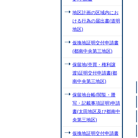
地区計画の区域内にお
ける行為の届出書(道明
地区)
仮換地証明交付申請書
(都南中央第三地区)
保留地(売買・権利譲
渡)証明交付申請書(都
南中央第三地区)
保留地台帳(閲覧・謄
写・記載事項証明)申請
書(太田地区及び都南中
央第三地区)
仮換地証明交付申請書