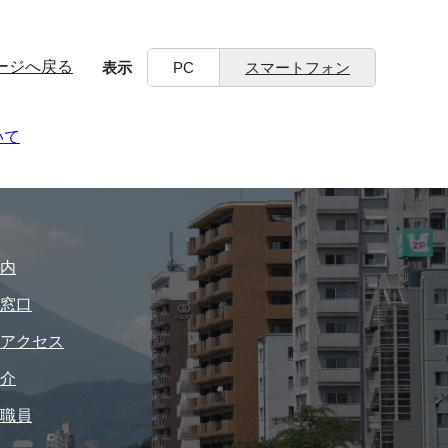
ージへ戻る
表示
PC
スマートフォン
いて
内
窓口
アクセス
介
職員