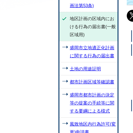
画法第53条)
地区計画の区域内にお
ける行為の届出書(一般
区域用)
盛岡市立地適正化計画
に関する行為の届出書
土地の用途証明
都市計画区域等確認書
盛岡市都市計画の決定
等の提案の手続等に関
する要綱による様式
風致地区内行為許可(変
更)申請書