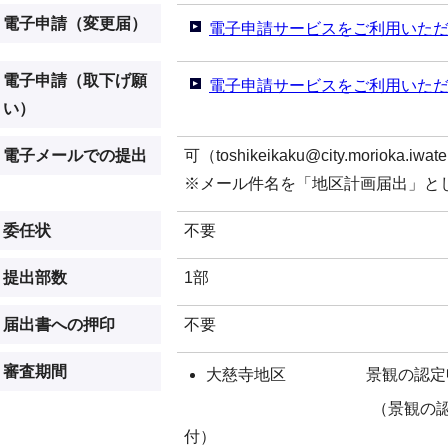
電子申請（変更届）
電子申請サービスをご利用いた
電子申請（取下げ願
電子申請サービスをご利用いた
い）
電子メールでの提出
可（toshikeikaku@city.morioka.iwate
※メール件名を「地区計画届出」と
委任状
不要
提出部数
1部
届出書への押印
不要
審査期間
大慈寺地区 景観の認定申請
（景観の認定証交付
付）