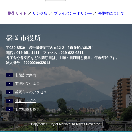
携帯サイト
リンク集
プライバシーポリシー
著作権について
盛岡市役所
〒020-8530 岩手県盛岡市内丸12-2 [
市役所の地図
］
電話：019-651-4111 ファクス：019-622-6211
各庁舎や各支所などの閉庁日は、土曜・日曜日と祝日、年末年始です。
法人番号：6000020032018
市役所の案内
市役所受付窓口
盛岡市へのアクセス
盛岡市の紹介
市の組織と職員
Copyright © City of Morioka, All Rights Reserved.