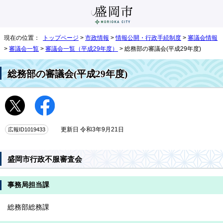
現在の位置：
トップページ
>
市政情報
>
情報公開・行政手続制度
>
審議会情報
>
審議会一覧
>
審議会一覧（平成29年度）
> 総務部の審議会(平成29年度)
総務部の審議会(平成29年度)
広報ID1019433
更新日 令和3年9月21日
盛岡市行政不服審査会
事務局担当課
総務部総務課