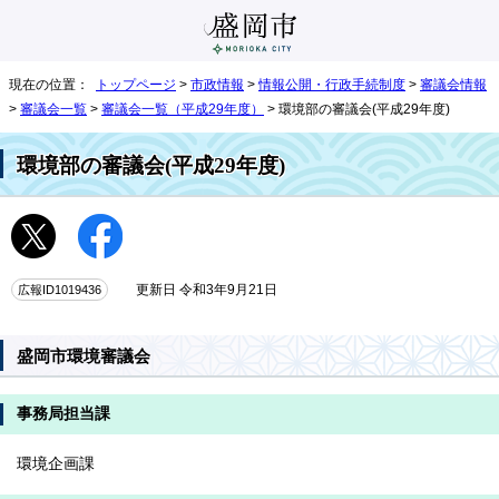
現在の位置：
トップページ
>
市政情報
>
情報公開・行政手続制度
>
審議会情報
>
審議会一覧
>
審議会一覧（平成29年度）
> 環境部の審議会(平成29年度)
環境部の審議会(平成29年度)
広報ID1019436
更新日 令和3年9月21日
盛岡市環境審議会
事務局担当課
環境企画課