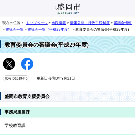
現在の位置：
トップページ
>
市政情報
>
情報公開・行政手続制度
>
審議会情報
>
審議会一覧
>
審議会一覧（平成29年度）
> 教育委員会の審議会(平成29年度)
教育委員会の審議会(平成29年度)
広報ID1019446
更新日 令和3年9月21日
盛岡市教育支援委員会
事務局担当課
学校教育課