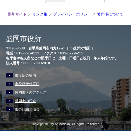
携帯サイト
リンク集
プライバシーポリシー
著作権について
盛岡市役所
〒020-8530 岩手県盛岡市内丸12-2 [
市役所の地図
］
電話：019-651-4111 ファクス：019-622-6211
各庁舎や各支所などの閉庁日は、土曜・日曜日と祝日、年末年始です。
法人番号：6000020032018
市役所の案内
市役所受付窓口
盛岡市へのアクセス
盛岡市の紹介
市の組織と職員
Copyright © City of Morioka, All Rights Reserved.