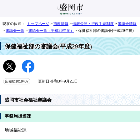
現在の位置：
トップページ
>
市政情報
>
情報公開・行政手続制度
>
審議会情報
>
審議会一覧
>
審議会一覧（平成29年度）
> 保健福祉部の審議会(平成29年度)
保健福祉部の審議会(平成29年度)
広報ID1019437
更新日 令和3年9月21日
盛岡市社会福祉審議会
事務局担当課
地域福祉課