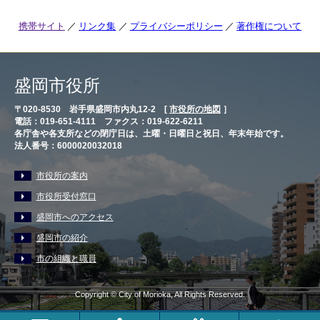
携帯サイト
リンク集
プライバシーポリシー
著作権について
盛岡市役所
〒020-8530 岩手県盛岡市内丸12-2 [
市役所の地図
］
電話：019-651-4111 ファクス：019-622-6211
各庁舎や各支所などの閉庁日は、土曜・日曜日と祝日、年末年始です。
法人番号：6000020032018
市役所の案内
市役所受付窓口
盛岡市へのアクセス
盛岡市の紹介
市の組織と職員
Copyright © City of Morioka, All Rights Reserved.