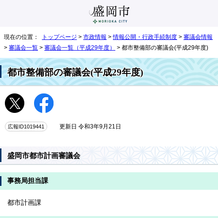
現在の位置：
トップページ
>
市政情報
>
情報公開・行政手続制度
>
審議会情報
>
審議会一覧
>
審議会一覧（平成29年度）
> 都市整備部の審議会(平成29年度)
都市整備部の審議会(平成29年度)
広報ID1019441
更新日 令和3年9月21日
盛岡市都市計画審議会
事務局担当課
都市計画課