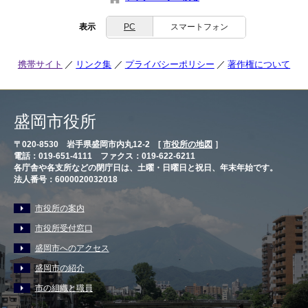
表示
PC
スマートフォン
携帯サイト
リンク集
プライバシーポリシー
著作権について
盛岡市役所
〒020-8530 岩手県盛岡市内丸12-2 [
市役所の地図
］
電話：019-651-4111 ファクス：019-622-6211
各庁舎や各支所などの閉庁日は、土曜・日曜日と祝日、年末年始です。
法人番号：6000020032018
市役所の案内
市役所受付窓口
盛岡市へのアクセス
盛岡市の紹介
市の組織と職員