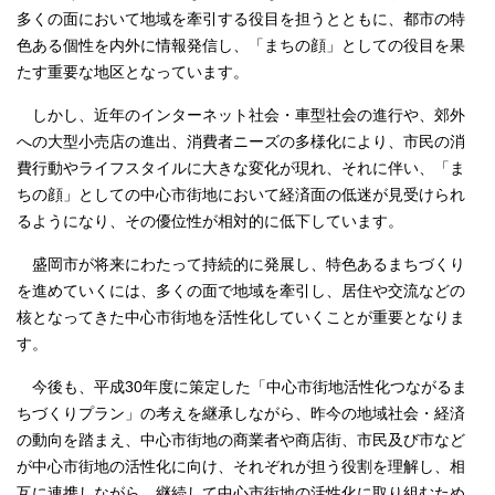
多くの面において地域を牽引する役目を担うとともに、都市の特
色ある個性を内外に情報発信し、「まちの顔」としての役目を果
たす重要な地区となっています。
しかし、近年のインターネット社会・車型社会の進行や、郊外
への大型小売店の進出、消費者ニーズの多様化により、市民の消
費行動やライフスタイルに大きな変化が現れ、それに伴い、「ま
ちの顔」としての中心市街地において経済面の低迷が見受けられ
るようになり、その優位性が相対的に低下しています。
盛岡市が将来にわたって持続的に発展し、特色あるまちづくり
を進めていくには、多くの面で地域を牽引し、居住や交流などの
核となってきた中心市街地を活性化していくことが重要となりま
す。
今後も、平成30年度に策定した「中心市街地活性化つながるま
ちづくりプラン」の考えを継承しながら、昨今の地域社会・経済
の動向を踏まえ、中心市街地の商業者や商店街、市民及び市など
が中心市街地の活性化に向け、それぞれが担う役割を理解し、相
互に連携しながら、継続して中心市街地の活性化に取り組むため