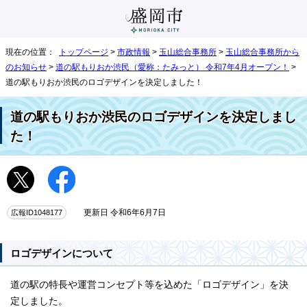
現在の位置：
トップページ
>
市政情報
>
玉山総合事務所
>
玉山総合事務所から
のお知らせ
>
道の駅もりおか渋民（愛称：たみっと） 令和7年4月オープン！
>
道の駅もりおか渋民のロゴデザインを決定しました！
道の駅もりおか渋民のロゴデザインを決定しまし
た！
広報ID1048177
更新日 令和6年6月7日
ロゴデザインについて
道の駅の特長や運営コンセプト等を込めた「ロゴデザイン」を決
定しました。