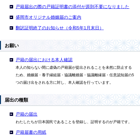
戸籍届出の際の戸籍証明書の添付が原則不要になりました
盛岡市オリジナル婚姻届のご案内
翻訳証明終了のお知らせ（令和5年1月末日）
お願い
戸籍の届出における本人確認
本人の知らない間に虚偽の戸籍届が提出されることを未然に防止する
ため、婚姻届・養子縁組届・協議離婚届・協議離縁届・任意認知届の5
つの届け出をされる方に対し、本人確認を行っています。
届出の種類
戸籍の届出
わたしたちが日本国民であることを登録し、証明するのが戸籍です。
戸籍届書の用紙