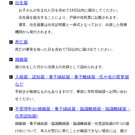
出生届
お子さんが生まれた日を含めて14日以内に届出してください。
出生届を提出することにより、戸籍や住民票に記載されます。
通常、出生届書は出生証明書と一体式となっており、出産した医療
機関から発行されます。
死亡届
死亡の事実を知った日を含めて7日以内に届け出てください。
婚姻届
届け出をした日から法律上の夫婦として認められます。
入籍届・認知届・養子縁組届・養子離縁届・氏や名の変更届
など
手続きが複雑なものもありますので、事前に市民登録課へお問い合わ
せください。
不受理申出(婚姻届・養子縁組届・協議離婚届・協議離縁届・
任意認知届)
婚姻届・養子縁組届・協議離婚届・協議離縁届・任意認知届の5つの届
け出について、本人が窓口に来たことが確認できない場合には、届け