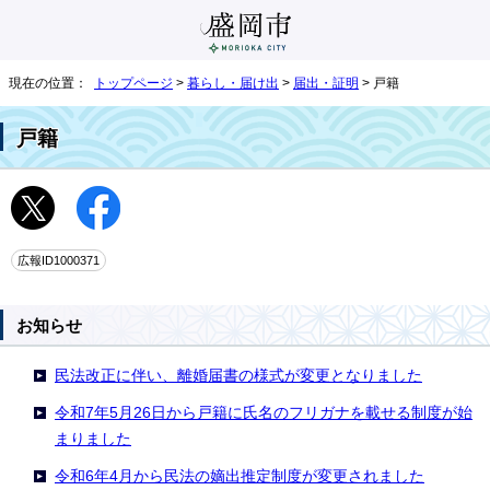
現在の位置：
トップページ
>
暮らし・届け出
>
届出・証明
> 戸籍
戸籍
広報ID1000371
お知らせ
民法改正に伴い、離婚届書の様式が変更となりました
令和7年5月26日から戸籍に氏名のフリガナを載せる制度が始
まりました
令和6年4月から民法の嫡出推定制度が変更されました