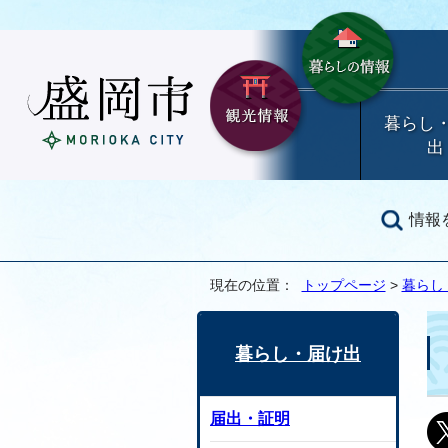
暮らし
出
情報
現在の位置：
トップページ
>
暮らし
暮らし・届け出
届出・証明