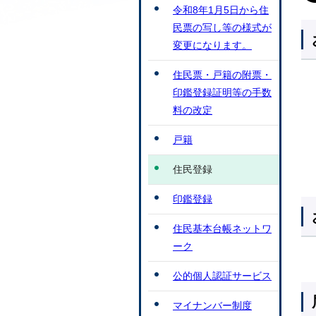
令和8年1月5日から住
民票の写し等の様式が
変更になります。
住民票・戸籍の附票・
印鑑登録証明等の手数
料の改定
戸籍
住民登録
印鑑登録
住民基本台帳ネットワ
ーク
公的個人認証サービス
マイナンバー制度