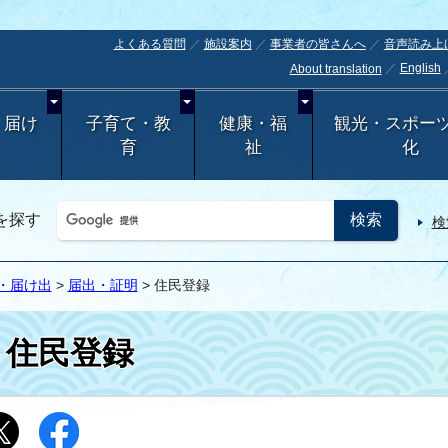
よくある質問
施設案内
事業者の皆さんへ
音声読み上
English
About translation
・届け
子育て・教
健康・福
観光・スポー
育
祉
化
を探す
検
・届け出
>
届出・証明
> 住民登録
住民登録