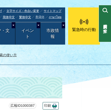
げ
文字サイズ・色合い変更
サイトマップ
한국어
ภาษาไทย
简体中文
繁体中文
目的別で探す
緊急時の行動
ツ・文
イベン
市政情
ト
報
索の使い方
広報ID1000387
印刷