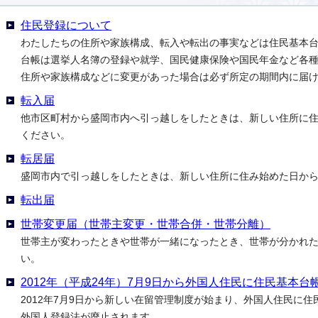
住民登録について
わたしたちの住所や家族構成、転入や転出の事実などは住民基本
台帳は選挙人名簿の登録や就学、国民健康保険や国民年金など各
住所や家族構成などに変更があった場合は必ず所定の期間内に届
転入届
他市区町村から盛岡市内へ引っ越しをしたときは、新しい住所に住
ください。
転居届
盛岡市内で引っ越しをしたときは、新しい住所に住み始めた日から
転出届
世帯変更届（世帯主変更・世帯合併・世帯分離）
世帯主が変わったときや世帯が一緒になったとき、世帯が分かれた
い。
2012年（平成24年）7月9日から外国人住民に住民基本
2012年7月9日から新しい在留管理制度が始まり、外国人住民に
外国人登録法が廃止されます。