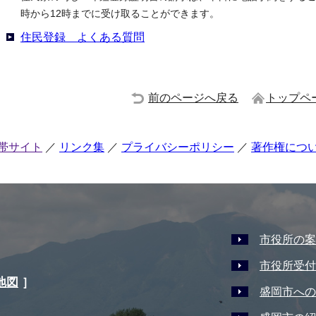
時から12時までに受け取ることができます。
住民登録 よくある質問
前のページへ戻る
トップペ
帯サイト
リンク集
プライバシーポリシー
著作権につ
市役所の案
市役所受付
地図
］
盛岡市への