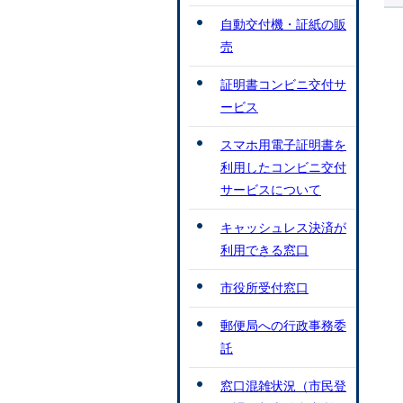
自動交付機・証紙の販
売
証明書コンビニ交付サ
ービス
スマホ用電子証明書を
利用したコンビニ交付
サービスについて
キャッシュレス決済が
利用できる窓口
市役所受付窓口
郵便局への行政事務委
託
窓口混雑状況（市民登