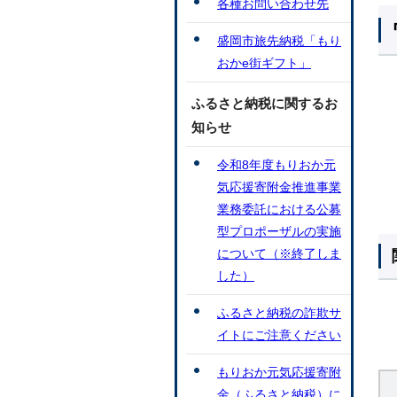
各種お問い合わせ先
盛岡市旅先納税「もり
おかe街ギフト」
ふるさと納税に関するお
知らせ
令和8年度もりおか元
気応援寄附金推進事業
業務委託における公募
型プロポーザルの実施
について（※終了しま
した）
ふるさと納税の詐欺サ
イトにご注意ください
もりおか元気応援寄附
金（ふるさと納税）に