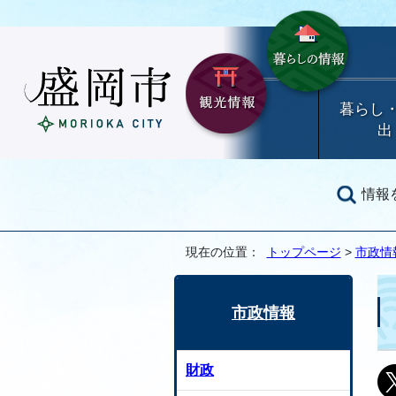
暮らし
出
情報
現在の位置：
トップページ
>
市政情
市政情報
財政