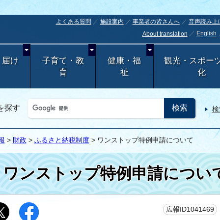
よくある質問
施設案内
事業者の皆さんへ
音声読み上
English
About translation
・届け
子育て・教
健康・福
観光・スポー
育
祉
化
を探す
検
報
>
財政
>
ふるさと納税制度
> ワンストップ特例申請について
ワンストップ特例申請につい
広報ID1041469