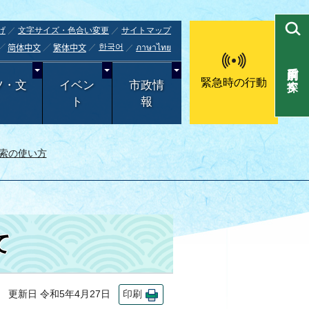
げ
文字サイズ・色合い変更
サイトマップ
한국어
ภาษาไทย
简体中文
繁体中文
目的別で探す
緊急時の行動
ツ・文
イベン
市政情
ト
報
索の使い方
て
更新日 令和5年4月27日
印刷