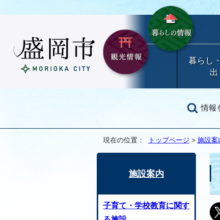
暮らし
出
情報
現在の位置：
トップページ
>
施設案
施設案内
子育て・学校教育に関す
る施設