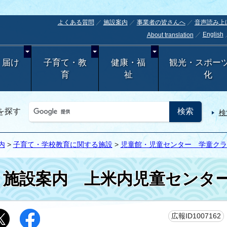
よくある質問
施設案内
事業者の皆さんへ
音声読み上
English
About translation
・届け
子育て・教
健康・福
観光・スポー
育
祉
化
を探す
検
内
>
子育て・学校教育に関する施設
>
児童館・児童センター 学童クラ
施設案内
上米内児童センタ
広報ID1007162