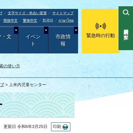
げ
文字サイズ・色合い変更
サイトマップ
한국어
ภาษาไทย
简体中文
繁体中文
目的別で探す
緊急時の行動
ツ・文
イベン
市政情
ト
報
索の使い方
ブ
> 上米内児童センター
ー
更新日 令和6年3月25日
印刷