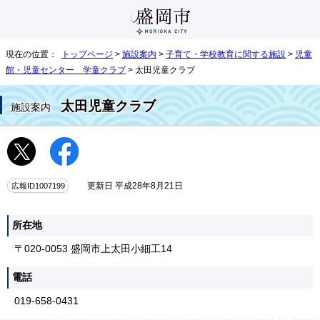
現在の位置：
トップページ
>
施設案内
>
子育て・学校教育に関する施設
>
児童
館・児童センター 学童クラブ
> 太田児童クラブ
太田児童クラブ
施設案内
広報ID1007199
更新日 平成28年8月21日
所在地
〒020-0053 盛岡市上太田小細工14
電話
019-658-0431