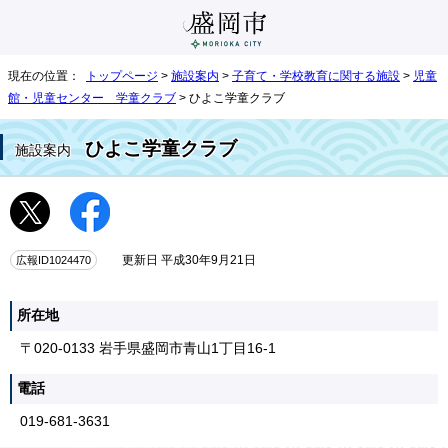
現在の位置：
トップページ
>
施設案内
>
子育て・学校教育に関する施設
>
児童
館・児童センター 学童クラブ
> ひよこ学童クラブ
ひよこ学童クラブ
施設案内
広報ID1024470
更新日 平成30年9月21日
所在地
〒020-0133 岩手県盛岡市青山1丁目16-1
電話
019-681-3631