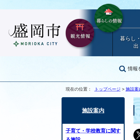
暮らし
出
情報
現在の位置：
トップページ
>
施設案
施設案内
子育て・学校教育に関す
る施設