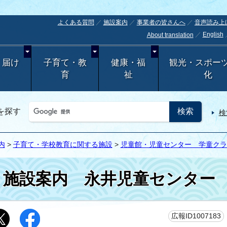
よくある質問
施設案内
事業者の皆さんへ
音声読み上
English
About translation
・届け
子育て・教
健康・福
観光・スポー
育
祉
化
を探す
検
内
>
子育て・学校教育に関する施設
>
児童館・児童センター 学童クラ
施設案内
永井児童センター
広報ID1007183