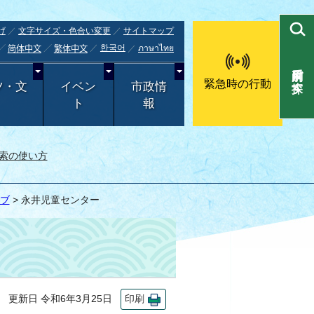
げ
文字サイズ・色合い変更
サイトマップ
한국어
ภาษาไทย
简体中文
繁体中文
目的別で探す
緊急時の行動
ツ・文
イベン
市政情
ト
報
索の使い方
ブ
> 永井児童センター
更新日 令和6年3月25日
印刷