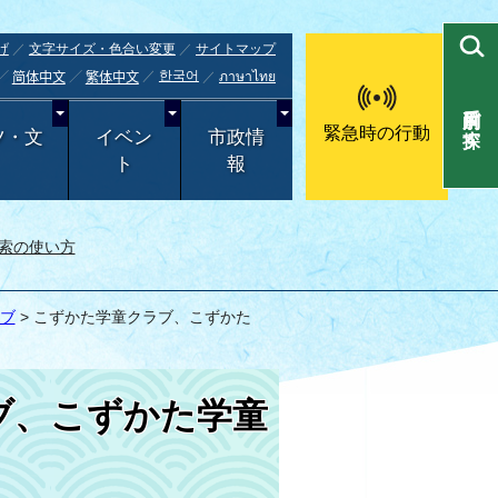
げ
文字サイズ・色合い変更
サイトマップ
한국어
ภาษาไทย
简体中文
繁体中文
目的別で探す
緊急時の行動
ツ・文
イベン
市政情
ト
報
索の使い方
ブ
> こずかた学童クラブ、こずかた
ブ、こずかた学童