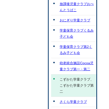
放課後児童クラブおべ
んとうばこ
おにぎり学童クラブ
学童保育クラブくるみ
子ども会
学童保育クラブ第2く
るみ子ども会
幼老統合施設Cocoa児
童クラブ第一・第二
こずかた学童クラブ、
こずかた学童クラブ第
二
さくら学童クラブ