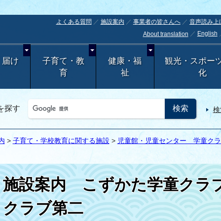
よくある質問
施設案内
事業者の皆さんへ
音声読み上
English
About translation
・届け
子育て・教
健康・福
観光・スポー
育
祉
化
を探す
検
内
>
子育て・学校教育に関する施設
>
児童館・児童センター 学童クラ
施設案内
こずかた学童クラ
クラブ第二