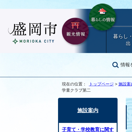
暮らし
出
情報
現在の位置：
トップページ
>
施設案
学童クラブ第二
施設案内
子育て・学校教育に関す