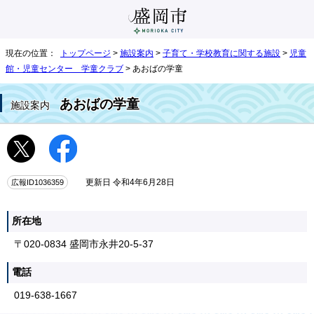
現在の位置：
トップページ
>
施設案内
>
子育て・学校教育に関する施設
>
児童
館・児童センター 学童クラブ
> あおばの学童
あおばの学童
施設案内
広報ID1036359
更新日 令和4年6月28日
所在地
〒020-0834 盛岡市永井20-5-37
電話
019-638-1667