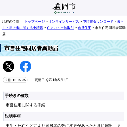
現在の位置：
トップページ
>
オンラインサービス
>
申請書ダウンロード
>
暮ら
し・届け出に関する申請書
>
住まい・土地取引
>
市営住宅
> 市営住宅同居者異動
届
市営住宅同居者異動届
広報ID1015335
更新日 令和1年5月1日
手続きの種類
市営住宅に関する手続
説明事項
出生・死亡などにより同居者の数に変更があったときに届出しま