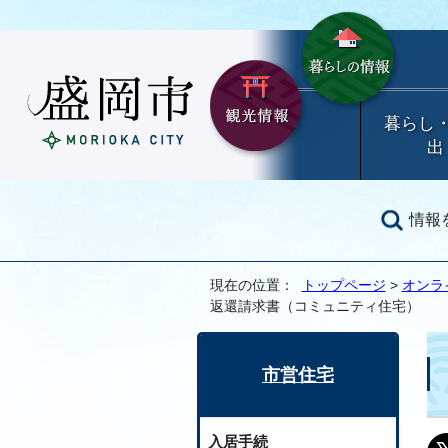
暮らし
出
情報
現在の位置：
トップページ
>
オンラ
返還請求書（コミュニティ住宅）
市営住宅
入居手続