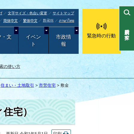
げ
文字サイズ・色合い変更
サイトマップ
한국어
ภาษาไทย
简体中文
繁体中文
目的別で探す
緊急時の行動
ツ・文
イベン
市政情
ト
報
索の使い方
>
住まい・土地取引
>
市営住宅
> 敷金
ィ住宅）
更新日 令和1年5月1日
印刷