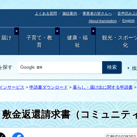
よくある質問
施設案内
事業者の皆さんへ
音声読み上
English
About translation
・届け
子育て・教
健康・福
観光・スポー
育
祉
化
を探す
検
インサービス
>
申請書ダウンロード
>
暮らし・届け出に関する申請書
敷金返還請求書（コミュニテ
広報ID1028202