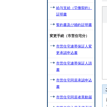
給与支給（労働契約）
証明書
誓約書及び婚約証明書
変更手続（市営住宅分）
市営住宅連帯保証人変
更承認申込書
市営住宅連帯保証人請
書
市営住宅同居承認申込
書
市営住宅同居者異動届