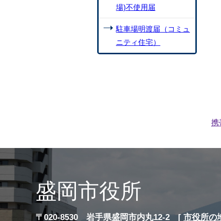
場)不使用届
駐車場明渡届（コミュ
ニティ住宅）
携
盛岡市役所
〒020-8530 岩手県盛岡市内丸12-2 [
市役所の