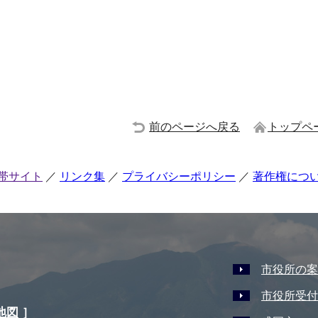
前のページへ戻る
トップペ
帯サイト
リンク集
プライバシーポリシー
著作権につ
市役所の案
市役所受付
地図
］