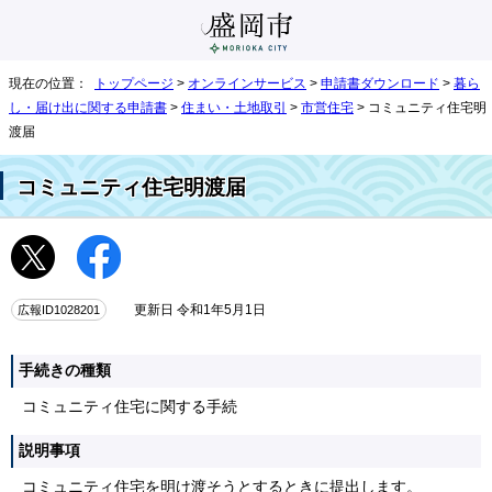
現在の位置：
トップページ
>
オンラインサービス
>
申請書ダウンロード
>
暮ら
し・届け出に関する申請書
>
住まい・土地取引
>
市営住宅
> コミュニティ住宅明
渡届
コミュニティ住宅明渡届
広報ID1028201
更新日 令和1年5月1日
手続きの種類
コミュニティ住宅に関する手続
説明事項
コミュニティ住宅を明け渡そうとするときに提出します。