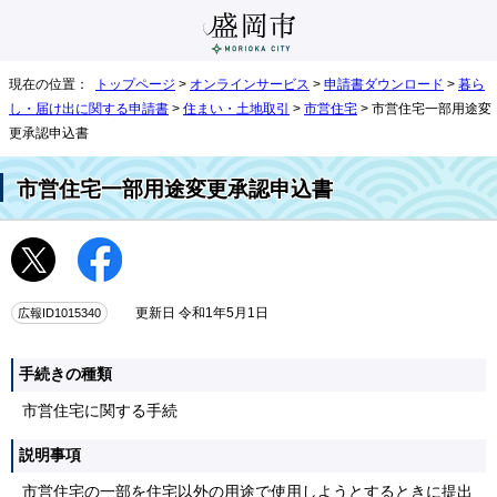
現在の位置：
トップページ
>
オンラインサービス
>
申請書ダウンロード
>
暮ら
し・届け出に関する申請書
>
住まい・土地取引
>
市営住宅
> 市営住宅一部用途変
更承認申込書
市営住宅一部用途変更承認申込書
広報ID1015340
更新日 令和1年5月1日
手続きの種類
市営住宅に関する手続
説明事項
市営住宅の一部を住宅以外の用途で使用しようとするときに提出