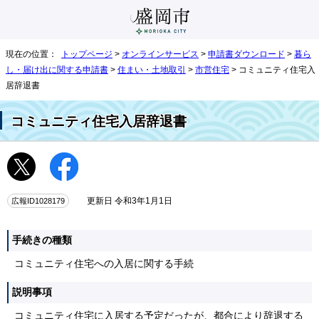
現在の位置：
トップページ
>
オンラインサービス
>
申請書ダウンロード
>
暮ら
し・届け出に関する申請書
>
住まい・土地取引
>
市営住宅
> コミュニティ住宅入
居辞退書
コミュニティ住宅入居辞退書
広報ID1028179
更新日 令和3年1月1日
手続きの種類
コミュニティ住宅への入居に関する手続
説明事項
コミュニティ住宅に入居する予定だったが、都合により辞退する