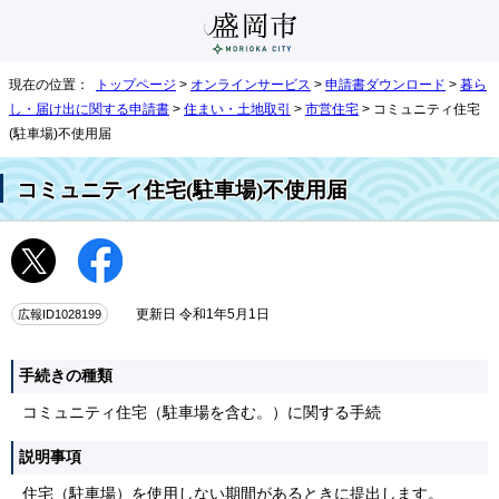
現在の位置：
トップページ
>
オンラインサービス
>
申請書ダウンロード
>
暮ら
し・届け出に関する申請書
>
住まい・土地取引
>
市営住宅
> コミュニティ住宅
(駐車場)不使用届
コミュニティ住宅(駐車場)不使用届
広報ID1028199
更新日 令和1年5月1日
手続きの種類
コミュニティ住宅（駐車場を含む。）に関する手続
説明事項
住宅（駐車場）を使用しない期間があるときに提出します。