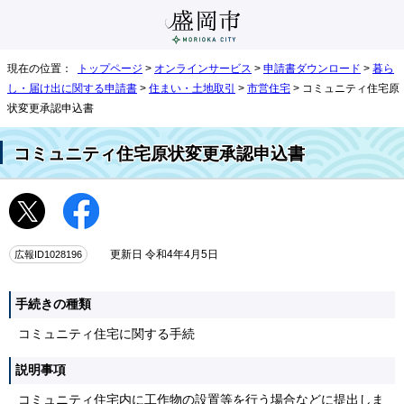
現在の位置：
トップページ
>
オンラインサービス
>
申請書ダウンロード
>
暮ら
し・届け出に関する申請書
>
住まい・土地取引
>
市営住宅
> コミュニティ住宅原
状変更承認申込書
コミュニティ住宅原状変更承認申込書
広報ID1028196
更新日 令和4年4月5日
手続きの種類
コミュニティ住宅に関する手続
説明事項
コミュニティ住宅内に工作物の設置等を行う場合などに提出しま