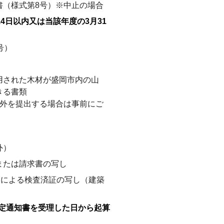
書（様式第8号）※中止の場合
4日以内又は当該年度の3月31
号）
用された木材が盛岡市内の山
きる書類
以外を提出する場合は事前にご
）
外）
または請求書の写し
定による検査済証の写し（建築
定通知書を受理した日から起算