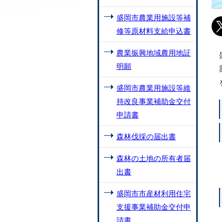
盛岡市農業用施設等補
修等原材料支給申込書
農業振興地域農用地証
明願
盛岡市農業用施設等維
持改良事業補助金交付
申請書
森林伐採の届出書
森林の土地の所有者届
出書
盛岡市市産材利用住宅
支援事業補助金交付申
請書