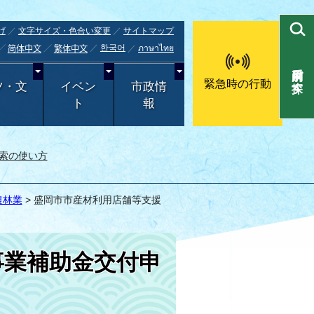
げ
文字サイズ・色合い変更
サイトマップ
한국어
ภาษาไทย
简体中文
繁体中文
目的別で探す
緊急時の行動
ツ・文
イベン
市政情
ト
報
索の使い方
農林業
> 盛岡市市産材利用店舗等支援
事業補助金交付申