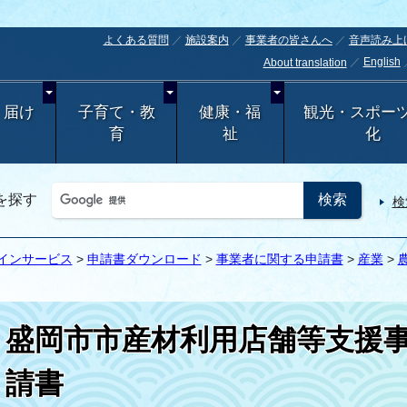
よくある質問
施設案内
事業者の皆さんへ
音声読み上
English
About translation
・届け
子育て・教
健康・福
観光・スポー
育
祉
化
を探す
検
インサービス
>
申請書ダウンロード
>
事業者に関する申請書
>
産業
>
盛岡市市産材利用店舗等支援
請書