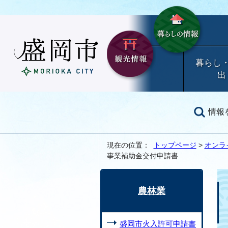
暮らし
出
情報
現在の位置：
トップページ
>
オンラ
事業補助金交付申請書
農林業
盛岡市火入許可申請書