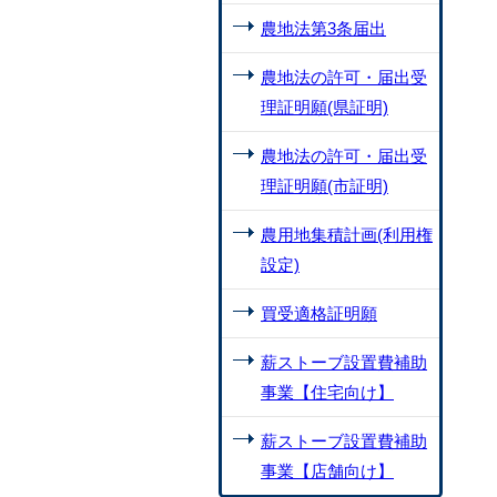
農地法第3条届出
農地法の許可・届出受
理証明願(県証明)
農地法の許可・届出受
理証明願(市証明)
農用地集積計画(利用権
設定)
買受適格証明願
薪ストーブ設置費補助
事業【住宅向け】
薪ストーブ設置費補助
事業【店舗向け】