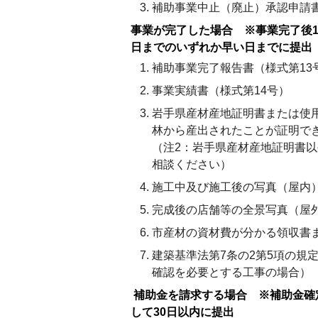
補助事業中止（廃止）承認申請
事業が完了した場合 ※事業完了後1
日までのいずれか早い日までに提出
補助事業完了報告書（様式第13
事業実績書（様式第14号）
岩手県産材産地証明書または使
林から産出されたことが証明で
（注2：岩手県産材産地証明書
相談ください）
施工中及び施工後の写真（屋内
完成後の店舗等の全景写真（屋
市産材の資材費が分かる領収書
建築基準法第7条の2第5項の規
確認を必要とする工事の場合）
補助金を請求する場合 ※補助金確
して30日以内に提出