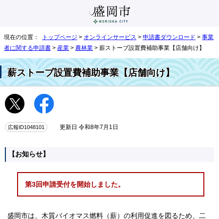
現在の位置：
トップページ
>
オンラインサービス
>
申請書ダウンロード
>
事業
者に関する申請書
>
産業
>
農林業
> 薪ストーブ設置費補助事業【店舗向け】
薪ストーブ設置費補助事業【店舗向け】
広報ID1048101
更新日 令和8年7月1日
【お知らせ】
第3回申請受付を開始しました。
盛岡市は、木質バイオマス燃料（薪）の利用促進を図るため、二