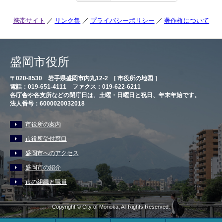
携帯サイト
リンク集
プライバシーポリシー
著作権について
盛岡市役所
〒020-8530 岩手県盛岡市内丸12-2 [
市役所の地図
］
電話：019-651-4111 ファクス：019-622-6211
各庁舎や各支所などの閉庁日は、土曜・日曜日と祝日、年末年始です。
法人番号：6000020032018
市役所の案内
市役所受付窓口
盛岡市へのアクセス
盛岡市の紹介
市の組織と職員
Copyright © City of Morioka, All Rights Reserved.