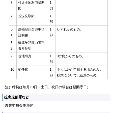
6
付近土地利用状況
1
図
部
7
現況見取図
1
部
8-
建物登記全部事項
1
いずれかのもの。
1
証明書
部
8-
建築年記載の固定
2
資産証明
9
現地写真
1
3方向からのもの。
部
10
委任状
1
本人以外が申請する場合のみ。
部
様式については任意のもの。
注）締切は毎月10日（土日、祝日の場合は翌開庁日）
提出先部署など
農業委員会事務局