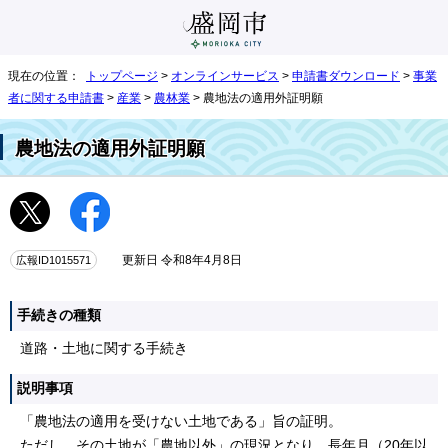
現在の位置：
トップページ
>
オンラインサービス
>
申請書ダウンロード
>
事業
者に関する申請書
>
産業
>
農林業
> 農地法の適用外証明願
農地法の適用外証明願
広報ID1015571
更新日 令和8年4月8日
手続きの種類
道路・土地に関する手続き
説明事項
「農地法の適用を受けない土地である」旨の証明。
ただし、その土地が「農地以外」の現況となり、長年月（20年以