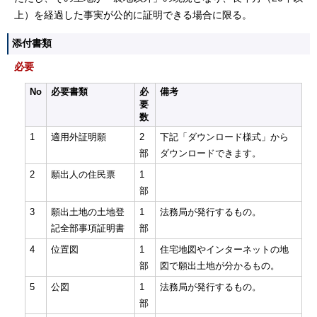
上）を経過した事実が公的に証明できる場合に限る。
添付書類
必要
No
必要書類
必
備考
要
数
1
適用外証明願
2
下記「ダウンロード様式」から
部
ダウンロードできます。
2
願出人の住民票
1
部
3
願出土地の土地登
1
法務局が発行するもの。
記全部事項証明書
部
4
位置図
1
住宅地図やインターネットの地
部
図で願出土地が分かるもの。
5
公図
1
法務局が発行するもの。
部