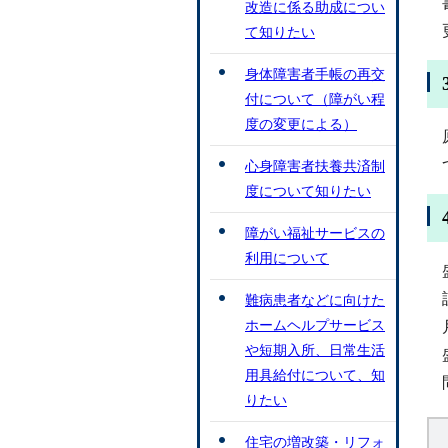
改造に係る助成につい
て知りたい
身体障害者手帳の再交
付について（障がい程
度の変更による）
心身障害者扶養共済制
度について知りたい
障がい福祉サービスの
利用について
難病患者などに向けた
ホームヘルプサービス
や短期入所、日常生活
用具給付について、知
りたい
住宅の増改築・リフォ