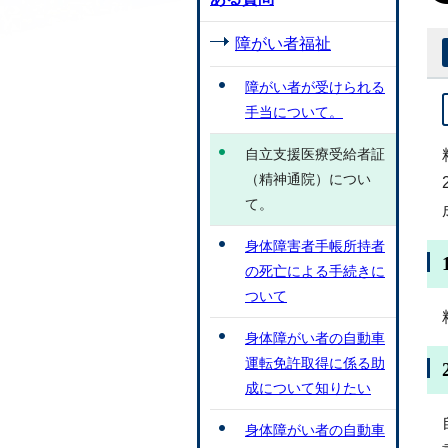
障がい者福祉
障がい者が受けられる
手当について。
自立支援医療受給者証
（精神通院）につい
て。
身体障害者手帳所持者
の死亡による手続きに
ついて
身体障がい者の自動車
運転免許取得に係る助
成について知りたい
身体障がい者の自動車