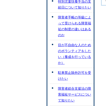
特別児童扶養手当の支
給日について知りたい
障害者手帳の等級によ
って受けられる障害福
祉の制度の違いはある
のか
目が不自由な人のため
のボランティアをした
い（養成を行っている
か）
駐車禁止除外許可を受
けたい
障害者総合支援法の障
害福祉サービスについ
て知りたい