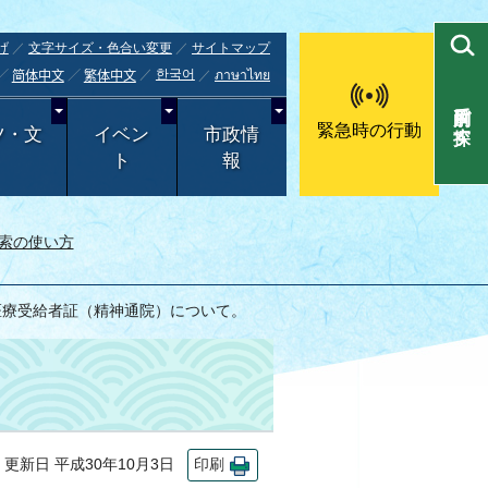
げ
文字サイズ・色合い変更
サイトマップ
한국어
ภาษาไทย
简体中文
繁体中文
目的別で探す
緊急時の行動
ツ・文
イベン
市政情
ト
報
索の使い方
医療受給者証（精神通院）について。
新日 平成30年10月3日
印刷