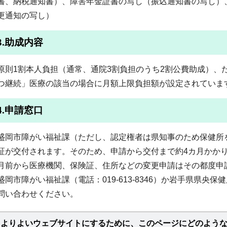
書、納税通知書）、障害年金証書の写し（振込通知書の写し）
更通知の写し）
3.助成内容
原則1割本人負担（通常、通院3割負担のうち2割公費助成）、
つ継続」医療の該当の場合に月額上限負担額が設定されていま
4.申請窓口
盛岡市障がい福祉課（ただし、認定権者は県知事のため保健所
証が交付されます。そのため、申請から交付まで約4カ月かか
月前から医療機関、保険証、住所などの変更申請はその都度申
盛岡市障がい福祉課（電話：019-613-8346）か岩手県県央保健所（
問い合わせください。
よりよいウェブサイトにするために、このページにどのよう