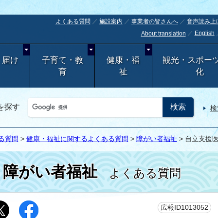
よくある質問
施設案内
事業者の皆さんへ
音声読み上
English
About translation
・届け
子育て・教
健康・福
観光・スポー
育
祉
化
を探す
検
る質問
>
健康・福祉に関するよくある質問
>
障がい者福祉
> 自立支援
障がい者福祉
よくある質問
更
広報ID1013052