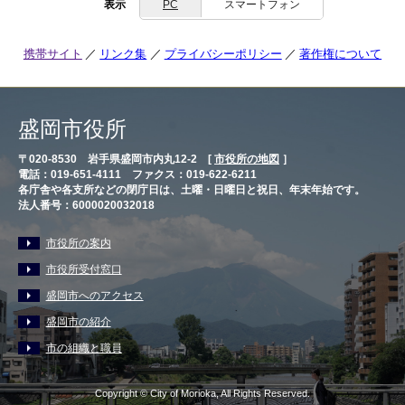
表示
PC
スマートフォン
携帯サイト
リンク集
プライバシーポリシー
著作権について
盛岡市役所
〒020-8530 岩手県盛岡市内丸12-2 [
市役所の地図
］
電話：019-651-4111 ファクス：019-622-6211
各庁舎や各支所などの閉庁日は、土曜・日曜日と祝日、年末年始です。
法人番号：6000020032018
市役所の案内
市役所受付窓口
盛岡市へのアクセス
盛岡市の紹介
市の組織と職員
Copyright © City of Morioka, All Rights Reserved.