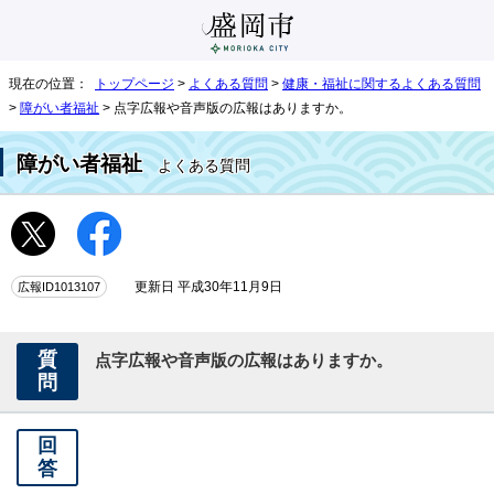
現在の位置：
トップページ
>
よくある質問
>
健康・福祉に関するよくある質問
>
障がい者福祉
> 点字広報や音声版の広報はありますか。
障がい者福祉
よくある質問
広報ID1013107
更新日 平成30年11月9日
質
点字広報や音声版の広報はありますか。
問
回
答