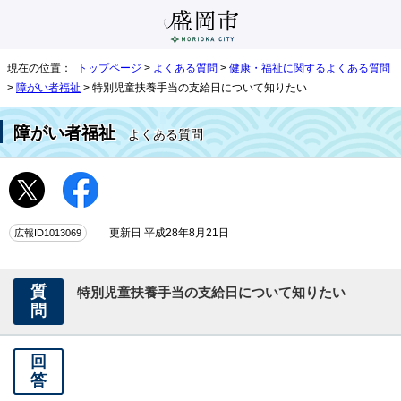
現在の位置：
トップページ
>
よくある質問
>
健康・福祉に関するよくある質問
>
障がい者福祉
> 特別児童扶養手当の支給日について知りたい
障がい者福祉
よくある質問
広報ID1013069
更新日 平成28年8月21日
質
特別児童扶養手当の支給日について知りたい
問
回
答