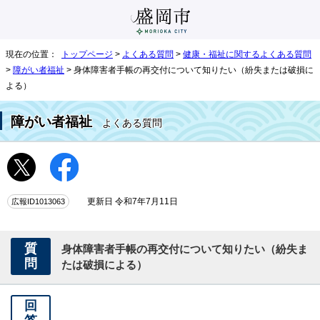
現在の位置：
トップページ
>
よくある質問
>
健康・福祉に関するよくある質問
>
障がい者福祉
> 身体障害者手帳の再交付について知りたい（紛失または破損に
よる）
障がい者福祉
よくある質問
広報ID1013063
更新日 令和7年7月11日
質
身体障害者手帳の再交付について知りたい（紛失ま
問
たは破損による）
回