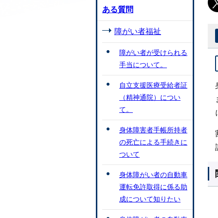
ある質問
障がい者福祉
障がい者が受けられる
手当について。
自立支援医療受給者証
（精神通院）につい
て。
身体障害者手帳所持者
の死亡による手続きに
ついて
身体障がい者の自動車
運転免許取得に係る助
成について知りたい