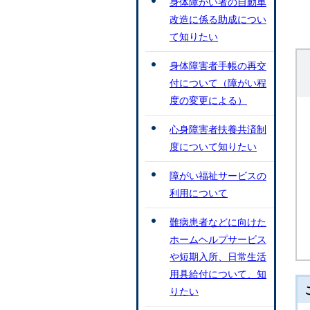
身体障がい者の自動車
改造に係る助成につい
て知りたい
身体障害者手帳の再交
付について（障がい程
度の変更による）
心身障害者扶養共済制
度について知りたい
障がい福祉サービスの
利用について
難病患者などに向けた
ホームヘルプサービス
や短期入所、日常生活
用具給付について、知
りたい