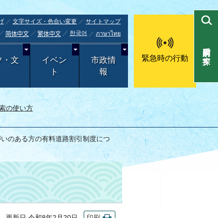
げ
文字サイズ・色合い変更
サイトマップ
한국어
ภาษาไทย
简体中文
繁体中文
目的別で探す
緊急時の行動
ツ・文
イベン
市政情
ト
報
索の使い方
がいのある方の有料道路割引制度につ
更新日 令和8年2月20日
印刷