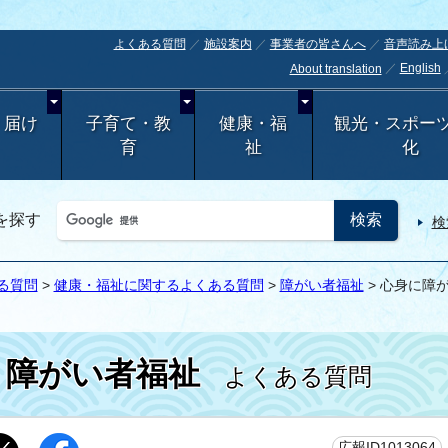
よくある質問
施設案内
事業者の皆さんへ
音声読み上
English
About translation
・届け
子育て・教
健康・福
観光・スポー
育
祉
化
を探す
検
る質問
>
健康・福祉に関するよくある質問
>
障がい者福祉
> 心身に障
障がい者福祉
よくある質問
広報ID1013064