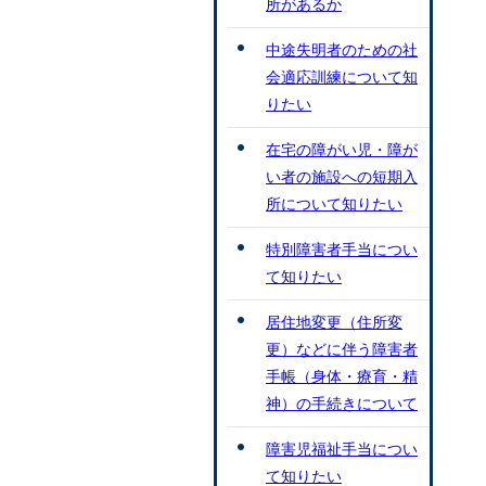
所があるか
中途失明者のための社
会適応訓練について知
りたい
在宅の障がい児・障が
い者の施設への短期入
所について知りたい
特別障害者手当につい
て知りたい
居住地変更（住所変
更）などに伴う障害者
手帳（身体・療育・精
神）の手続きについて
障害児福祉手当につい
て知りたい