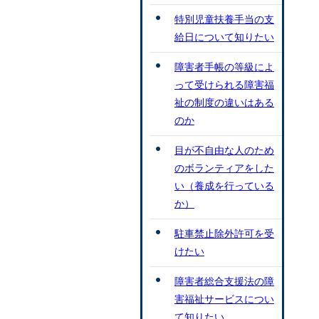
特別児童扶養手当の支
給日について知りたい
障害者手帳の等級によ
って受けられる障害福
祉の制度の違いはある
のか
目が不自由な人のため
のボランティアをした
い（養成を行っている
か）
駐車禁止除外許可を受
けたい
障害者総合支援法の障
害福祉サービスについ
て知りたい