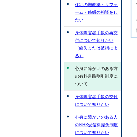
住宅の増改築・リフォ
ーム・修繕の相談をし
たい
身体障害者手帳の再交
付について知りたい
（紛失または破損によ
る）
心身に障がいのある方
の有料道路割引制度に
ついて
身体障害者手帳の交付
について知りたい
心身に障がいのある人
のNHK受信料減免制度
について知りたい