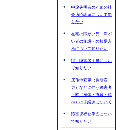
中途失明者のための社
会適応訓練について知
りたい
在宅の障がい児・障が
い者の施設への短期入
所について知りたい
特別障害者手当につい
て知りたい
居住地変更（住所変
更）などに伴う障害者
手帳（身体・療育・精
神）の手続きについて
障害児福祉手当につい
て知りたい