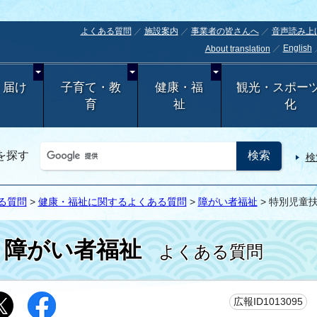
よくある質問
施設案内
事業者の皆さんへ
音声読み上
English
About translation
・届け
子育て・教
健康・福
観光・スポー
育
祉
化
を探す
検
る質問
>
健康・福祉に関するよくある質問
>
障がい者福祉
> 特別児童
障がい者福祉
よくある質問
更
広報ID1013095