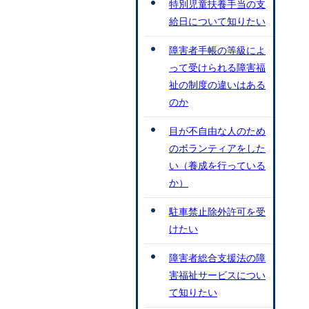
特別児童扶養手当の支
給日について知りたい
障害者手帳の等級によ
って受けられる障害福
祉の制度の違いはある
のか
目が不自由な人のため
のボランティアをした
い（養成を行っている
か）
駐車禁止除外許可を受
けたい
障害者総合支援法の障
害福祉サービスについ
て知りたい