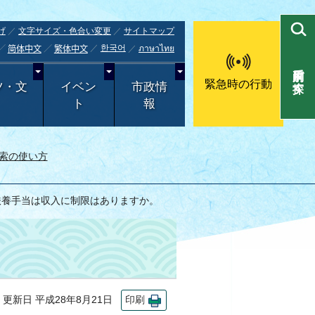
げ
文字サイズ・色合い変更
サイトマップ
한국어
ภาษาไทย
简体中文
繁体中文
目的別で探す
緊急時の行動
ツ・文
イベン
市政情
ト
報
索の使い方
扶養手当は収入に制限はありますか。
新日 平成28年8月21日
印刷