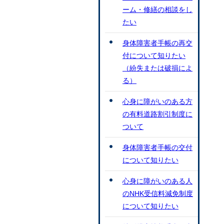
ーム・修繕の相談をし
たい
身体障害者手帳の再交
付について知りたい
（紛失または破損によ
る）
心身に障がいのある方
の有料道路割引制度に
ついて
身体障害者手帳の交付
について知りたい
心身に障がいのある人
のNHK受信料減免制度
について知りたい