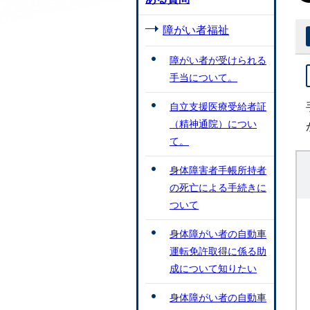
障がい者福祉
障がい者が受けられる
手当について。
自立支援医療受給者証
（精神通院）につい
て。
身体障害者手帳所持者
の死亡による手続きに
ついて
身体障がい者の自動車
運転免許取得に係る助
成について知りたい
身体障がい者の自動車