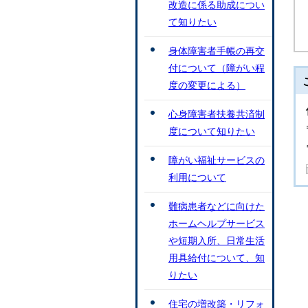
改造に係る助成につい
て知りたい
身体障害者手帳の再交
付について（障がい程
度の変更による）
心身障害者扶養共済制
度について知りたい
障がい福祉サービスの
利用について
難病患者などに向けた
ホームヘルプサービス
や短期入所、日常生活
用具給付について、知
りたい
住宅の増改築・リフォ