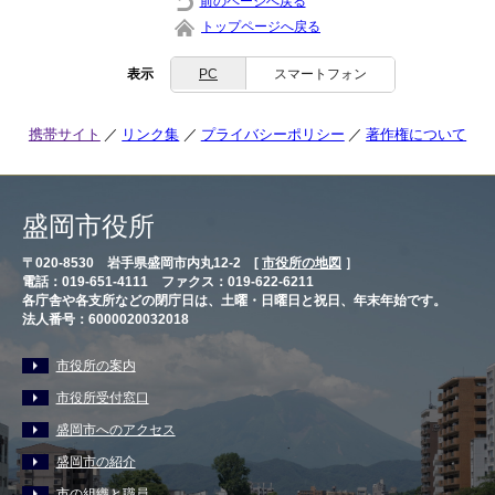
前のページへ戻る
トップページへ戻る
表示
PC
スマートフォン
携帯サイト
リンク集
プライバシーポリシー
著作権について
盛岡市役所
〒020-8530 岩手県盛岡市内丸12-2 [
市役所の地図
］
電話：019-651-4111 ファクス：019-622-6211
各庁舎や各支所などの閉庁日は、土曜・日曜日と祝日、年末年始です。
法人番号：6000020032018
市役所の案内
市役所受付窓口
盛岡市へのアクセス
盛岡市の紹介
市の組織と職員