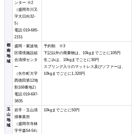
ンター ※2
（盛岡市川又
字大日向32-
5）
電話:019-685-
2151
都
盛岡・紫波地
予約制 ※3
南
区環境施設組
下記以外の廃棄物は、10kgまでごとに105円
地
合清掃センタ
生ごみは、10kgまでごとに30円
域
ー
スプリング入りのマットレス及びソファーは、
（矢巾町大字
10kgまでごとに1,320円
西徳田第12地
割168番地2）
電話:019-697-
3835
玉
岩手・玉山清
10kgまでごとに50円
山
掃事業所
地
（盛岡市寺林
域
字平森54-54）