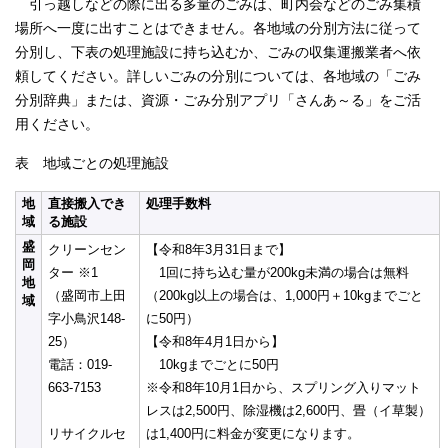
引っ越しなどの際に出る多量のごみは、町内会などのごみ集積
場所へ一度に出すことはできません。各地域の分別方法に従って
分別し、下表の処理施設に持ち込むか、ごみの収集運搬業者へ依
頼してください。詳しいごみの分別については、各地域の「ごみ
分別辞典」または、資源・ごみ分別アプリ「さんあ～る」をご活
用ください。
表 地域ごとの処理施設
地
直接搬入でき
処理手数料
域
る施設
盛
クリーンセン
【令和8年3月31日まで】
岡
ター ※1
1回に持ち込む量が200kg未満の場合は無料
地
（盛岡市上田
（200kg以上の場合は、1,000円＋10kgまでごと
域
字小鳥沢148-
に50円）
25）
【令和8年4月1日から】
電話：019-
10kgまでごとに50円
663-7153
※令和8年10月1日から、スプリング入りマット
レスは2,500円、除湿機は2,600円、畳（イ草製）
リサイクルセ
は1,400円に料金が変更になります。