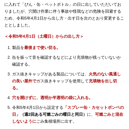
に入れて「びん・缶・ペットボトル」の日に出していただいてお
りましたが、穴開け作業に伴う事故や怪我などの危険を回避する
ため、令和5年4月1日から出し方・出す日を次のとおり変更するこ
ととしました。
＜令和5年4月1日（土曜日）からの出し方＞
製品を
最後まで使い切る。
缶を振って音を確認するなどにより充填物が残っていないか
確認する。
ガス抜きキャップがある製品については、
火気のない風通し
の良い屋外で
ガス抜きキャップを使用して
充填物を出し切
る。
穴を開けずに、透明か半透明の袋に入れる。
令和5年4月1日から設定する
「スプレー缶・カセットボンベの
日」
（週2回ある可燃ごみの曜日と同日）
に、
可燃ごみと混在
しないように
ごみ集積場所に出す。