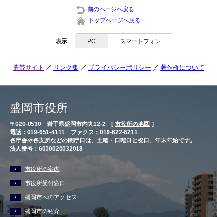
前のページへ戻る
トップページへ戻る
表示
PC
スマートフォン
携帯サイト
リンク集
プライバシーポリシー
著作権について
盛岡市役所
〒020-8530 岩手県盛岡市内丸12-2 [
市役所の地図
］
電話：019-651-4111 ファクス：019-622-6211
各庁舎や各支所などの閉庁日は、土曜・日曜日と祝日、年末年始です。
法人番号：6000020032018
市役所の案内
市役所受付窓口
盛岡市へのアクセス
盛岡市の紹介