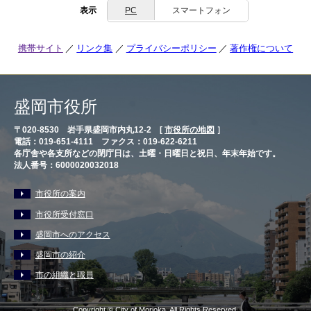
表示
PC
スマートフォン
携帯サイト
リンク集
プライバシーポリシー
著作権について
盛岡市役所
〒020-8530 岩手県盛岡市内丸12-2 [
市役所の地図
］
電話：019-651-4111 ファクス：019-622-6211
各庁舎や各支所などの閉庁日は、土曜・日曜日と祝日、年末年始です。
法人番号：6000020032018
市役所の案内
市役所受付窓口
盛岡市へのアクセス
盛岡市の紹介
市の組織と職員
Copyright © City of Morioka, All Rights Reserved.