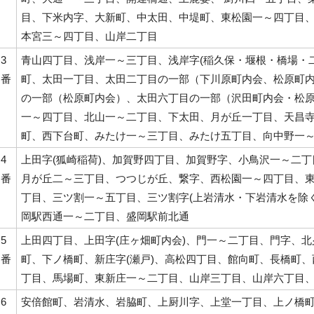
目、下米内字、大新町、中太田、中堤町、東松園一～四丁目
本宮三～四丁目、山岸二丁目
3
青山四丁目、浅岸一～三丁目、浅岸字(稲久保・堰根・橋場・
番
町、太田一丁目、太田二丁目の一部（下川原町内会、松原町
の一部（松原町内会）、太田六丁目の一部（沢田町内会・松
一～四丁目、北山一～二丁目、下太田、月が丘一丁目、天昌
町、西下台町、みたけ一～三丁目、みたけ五丁目、向中野一
4
上田字(狐崎稲荷)、加賀野四丁目、加賀野字、小鳥沢一～二
番
月が丘二～三丁目、つつじが丘、繋字、西松園一～四丁目、
丁目、三ツ割一～五丁目、三ツ割字(上岩清水・下岩清水を除
岡駅西通一～二丁目、盛岡駅前北通
5
上田四丁目、上田字(庄ヶ畑町内会)、門一～二丁目、門字、
番
町、下ノ橋町、新庄字(瀬戸)、高松四丁目、館向町、長橋町
丁目、馬場町、東新庄一～二丁目、山岸三丁目、山岸六丁目
6
安倍館町、岩清水、岩脇町、上厨川字、上堂一丁目、上ノ橋町