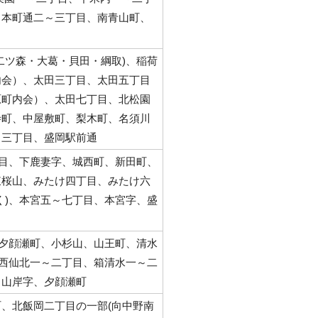
、本町通二～三丁目、南青山町、
二ツ森・大葛・貝田・綱取)、稲荷
内会）、太田三丁目、太田五丁目
原町内会）、太田七丁目、北松園
寺町、中屋敷町、梨木町、名須川
～三丁目、盛岡駅前通
丁目、下鹿妻字、城西町、新田町、
東桜山、みたけ四丁目、みたけ六
く)、本宮五～七丁目、本宮字、盛
北夕顔瀬町、小杉山、山王町、清水
、西仙北一～二丁目、箱清水一～二
、山岸字、夕顔瀬町
、北飯岡二丁目の一部(向中野南