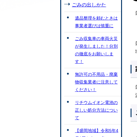
ごみの出しかた
遺品整理を頼むときは
事業者選びは慎重に
ごみ収集車の車両火災
が発生しました！分別
の徹底をお願いしま
す！
無許可の不用品・廃棄
物収集業者に注意して
ください！
リチウムイオン電池の
正しい処分方法につい
て
【盛岡地域】令和5年4