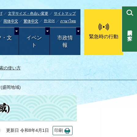
げ
文字サイズ・色合い変更
サイトマップ
한국어
ภาษาไทย
简体中文
繁体中文
目的別で探す
緊急時の行動
ツ・文
イベン
市政情
ト
報
索の使い方
(盛岡地域)
域)
更新日 令和8年4月1日
印刷