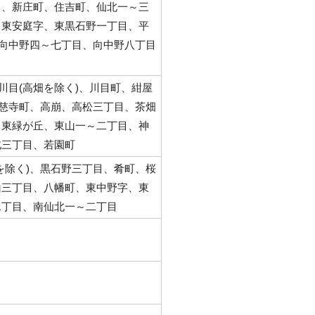
目、新庄町、住吉町、仙北一～三
、東安庭字、東黒石野一丁目、平
、向中野四～七丁目、向中野八丁目
目
川目(高畑を除く)、川目町、紺屋
大慈寺町、高崩、高松三丁目、茶畑
、東緑が丘、東山一～二丁目、神
北三丁目、若園町
を除く)、黒石野三丁目、肴町、桜
山三丁目、八幡町、東中野字、東
二丁目、南仙北一～二丁目