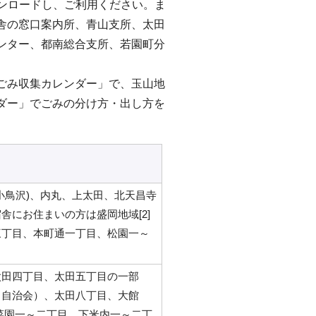
ウンロードし、ご利用ください。ま
舎の窓口案内所、青山支所、太田
ンター、都南総合支所、若園町分
ごみ収集カレンダー」で、玉山地
ダー」でごみの分け方・出し方を
小鳥沢)、内丸、上太田、北天昌寺
にお住まいの方は盛岡地域[2]
三丁目、本町通一丁目、松園一～
太田四丁目、太田五丁目の一部
田自治会）、太田八丁目、大館
菜園一～二丁目、下米内一～二丁