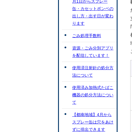
月1日からスプレー
缶・カセットボンベの
出し方・出す日が変わ
ります
ごみ処理手数料
資源・ごみ分別アプリ
を配信しています！
使用済注射針の処分方
法について
使用済み加熱式たばこ
機器の処分方法につい
て
【都南地域】4月から
スプレー缶は穴をあけ
ずに排出できます