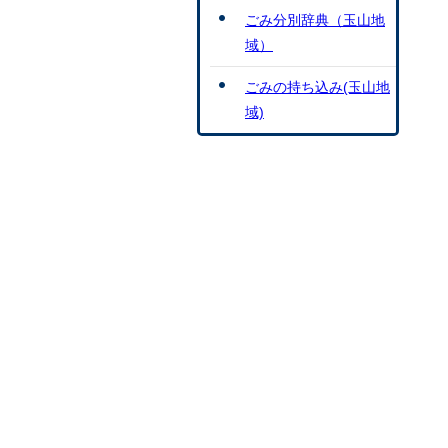
ごみ分別辞典（玉山地
域）
ごみの持ち込み(玉山地
域)