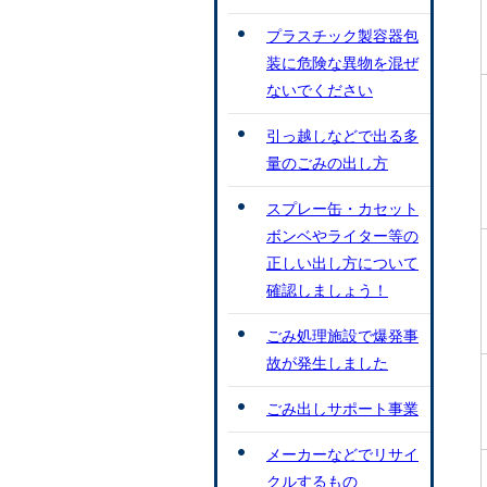
プラスチック製容器包
装に危険な異物を混ぜ
ないでください
引っ越しなどで出る多
量のごみの出し方
スプレー缶・カセット
ボンベやライター等の
正しい出し方について
確認しましょう！
ごみ処理施設で爆発事
故が発生しました
ごみ出しサポート事業
メーカーなどでリサイ
クルするもの