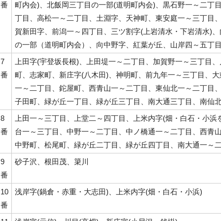
番
町内会)、北飯岡三丁目の一部(道明町内会)、黒石野一～二丁
丁目、高松一～二丁目、土淵字、天神町、東安庭一～三丁目
賀新田字、前潟一～四丁目、三ツ割字(上岩清水・下岩清水)
の一部（道明町内会）、向中野字、紅葉が丘、山岸四～五丁
7
上田字(宇登坂長根)、上田堤一～二丁目、加賀野一～三丁目、
番
町、志家町、新庄字(八木田)、神明町、前九年一～三丁目、
一～二丁目、鉈屋町、西青山一～二丁目、東仙北一～二丁目
子田町、緑が丘一丁目、緑が丘三丁目、南大通三丁目、南仙
8
上田一～三丁目、上堂二～四丁目、上米内字(畑・白石・小浜
番
台一～三丁目、中野一～二丁目、中ノ橋通一～二丁目、西青
中野町、松尾町、緑が丘二丁目、緑が丘四丁目、南大通一～
9
砂子沢、根田茂、簗川
番
10
浅岸字(鍋倉・赤重・大志田)、上米内字(畑・白石・小浜)
番