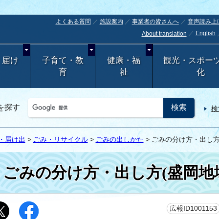
よくある質問
施設案内
事業者の皆さんへ
音声読み上
English
About translation
・届け
子育て・教
健康・福
観光・スポー
育
祉
化
を探す
検
・届け出
>
ごみ・リサイクル
>
ごみの出しかた
> ごみの分け方・出し方
ごみの分け方・出し方(盛岡地
広報ID1001153