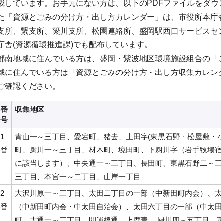
載しています。お手元にない方は、以下のPDFファイルをダ
た「資源とごみの分け方・出し方カレンダー」は、市役所本庁
支所、繋支所、簗川支所、松園連絡所、盛岡駅西口サービスセ
庁舎(資源循環推進課)でも配布しています。
都南地域に住んでいる方は、盛岡・紫波地区環境施設組合の「
域に住んでいる方は「資源とごみの分け方・出し方収集カレン
ご確認ください。
番
収集地区
号
1
青山一～三丁目、愛宕町、猪去、上田字(東黒石野・松屋敷・
番
町、厨川一～三丁目、材木町、境田町、下厨川字（岩手牧場宿舎
に該当します）、中央通一～三丁目、長田町、東黒石野二～
三丁目、本宮一～二丁目、山岸一丁目
2
大沢川原一～三丁目、太田二丁目の一部（中新田町内会）、
番
（中新田町内会・中太田自治会）、太田六丁目の一部（中太
町、大通一～三丁目、開運橋通、上鹿妻、 厨川四～五丁目、