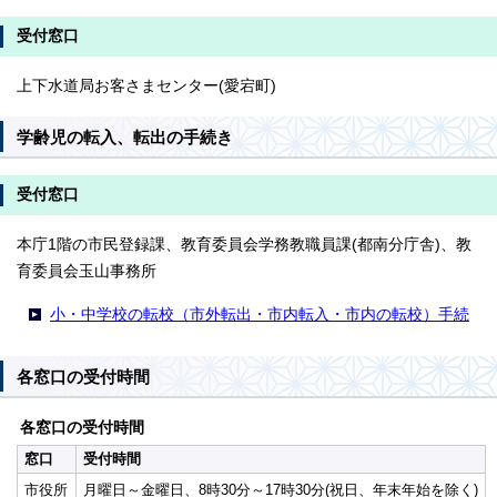
受付窓口
上下水道局お客さまセンター(愛宕町)
学齢児の転入、転出の手続き
受付窓口
本庁1階の市民登録課、教育委員会学務教職員課(都南分庁舎)、教
育委員会玉山事務所
小・中学校の転校（市外転出・市内転入・市内の転校）手続
各窓口の受付時間
各窓口の受付時間
窓口
受付時間
市役所
月曜日～金曜日、8時30分～17時30分(祝日、年末年始を除く)