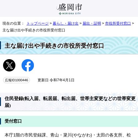
現在の位置：
トップページ
>
暮らし・届け出
>
届出・証明
>
市役所受付窓口
>
主な届け出や手続きの市役所受付窓口
主な届け出や手続きの市役所受付窓口
広報ID1000446
更新日 令和7年4月1日
住民登録(転入届、転居届、転出届、世帯主変更などの世帯変更
届)
受付窓口
本庁1階の市民登録課、青山・簗川(やながわ)・太田の各支所、松