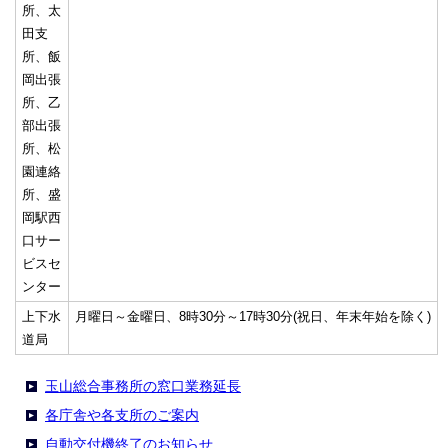
所、太
田支
所、飯
岡出張
所、乙
部出張
所、松
園連絡
所、盛
岡駅西
口サー
ビスセ
ンター
上下水
月曜日～金曜日、8時30分～17時30分(祝日、年末年始を除く)
道局
玉山総合事務所の窓口業務延長
各庁舎や各支所のご案内
自動交付機終了のお知らせ